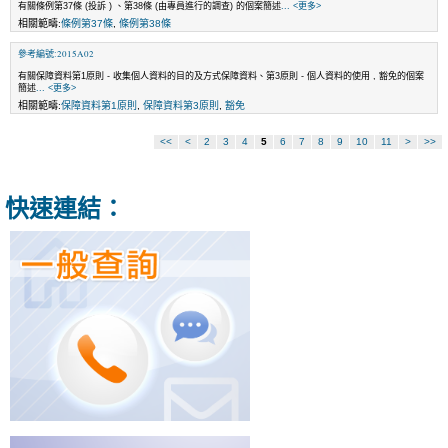
有關條例第37條 (投訴 ) 、第38條 (由專員進行的調查) 的個案簡述
... <更多>
相關範疇:
條例第37條
,
條例第38條
參考編號:2015A02
有關保障資料第1原則 - 收集個人資料的目的及方式保障資料、第3原則 - 個人資料的使用 , 豁免的個案
簡述
... <更多>
相關範疇:
保障資料第1原則
,
保障資料第3原則
,
豁免
<<
<
2
3
4
5
6
7
8
9
10
11
>
>>
快速連結：