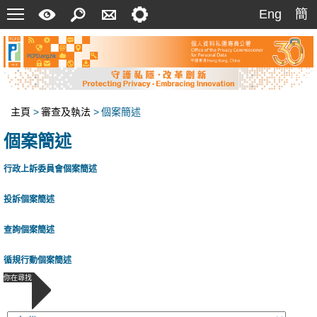
菜
快
搜
聯
設
Eng
簡
Eng
簡
單
速
索
絡
定
指
我
南
們
主頁
>
審查及執法
>
個案簡述
個案簡述
行政上訴委員會個案簡述
投訴個案簡述
查詢個案簡述
循規行動個案簡述
你在尋找