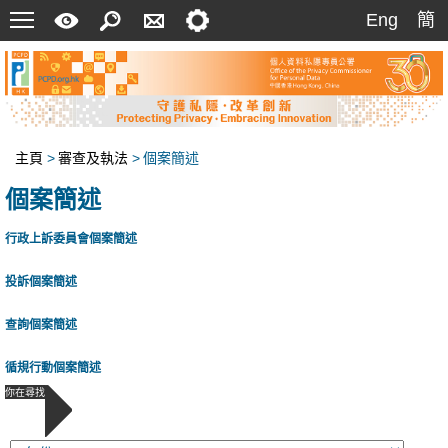
菜
快
搜
聯
設
Eng
簡
Eng
簡
單
速
索
絡
定
指
我
南
們
主頁
>
審查及執法
>
個案簡述
個案簡述
行政上訴委員會個案簡述
投訴個案簡述
查詢個案簡述
循規行動個案簡述
你在尋找