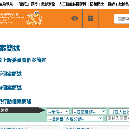
查及執法
|
「起底」罪行
|
數據安全
|
人工智能私隱保障
|
防騙貼士
|
投訴
|
數據
關鍵字搜
案簡述
政上訴委員會個案簡述
訴個案簡述
詢個案簡述
規行動個案簡述
在尋找