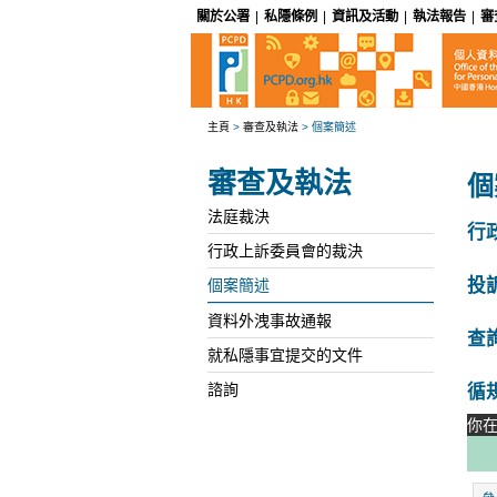
關於公署
|
私隱條例
|
資訊及活動
|
執法報告
|
審
主頁
>
審查及執法
>
個案簡述
審查及執法
個
法庭裁決
行
行政上訴委員會的裁決
投
個案簡述
資料外洩事故通報
查
就私隱事宜提交的文件
循
諮詢
你