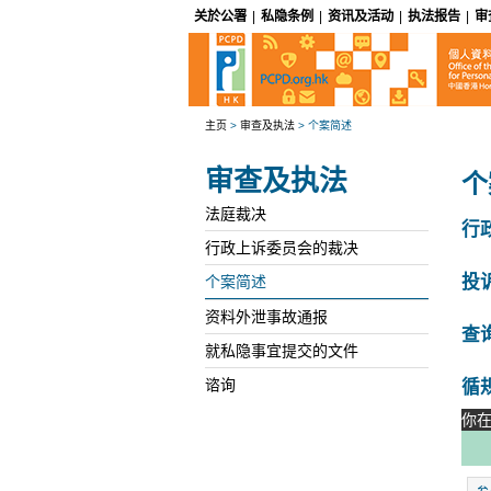
关於公署
|
私隐条例
|
资讯及活动
|
执法报告
|
审
主页
>
审查及执法
>
个案简述
审查及执法
个
法庭裁决
行
行政上诉委员会的裁决
投
个案简述
资料外泄事故通报
查
就私隐事宜提交的文件
循
谘询
你