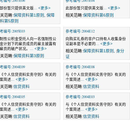
考编号:2007E06
参考编号:2007E04
部份暂只提供英文版
... <更多>
此部份暂只提供英文版
... <更多>
关范畴:
保障资料第1原则
,
保障
相关范畴:
保障资料第6原则
料第5原则
考编号:2005E03
参考编号:2004E12
制性公积金受托人向一名强制性公
向购买礼券的非户口持有人收集身份
金计划下的雇员成员的雇主披露有
证副本是不必要的
... <更多>
雇员的破产状况。
... <更多>
相关范畴:
保障资料第1原则
,
身分
关范畴:
保障资料第3原则
证
考编号:2004E09
参考编号:2004E08
《个人信贷资料实务守则》有关的
与《个人信贷资料实务守则》有关的
案简述
... <更多>
个案简述
... <更多>
关范畴:
信贷资料
相关范畴:
信贷资料
考编号:2004E05
参考编号:2004E03
《个人信贷资料实务守则》有关的
与《个人信贷资料实务守则》有关的
案简述
... <更多>
个案简述
... <更多>
关范畴:
信贷资料
相关范畴:
信贷资料