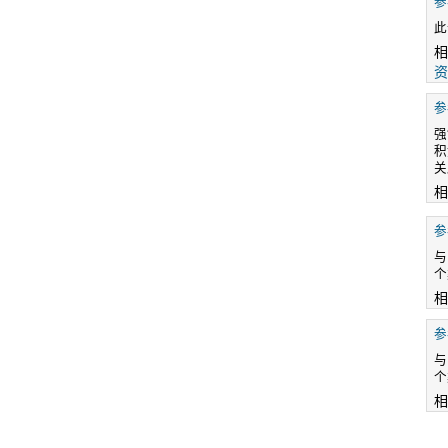
参
此
相
资
参
强
积
关
相
参
与
个
相
参
与
个
相