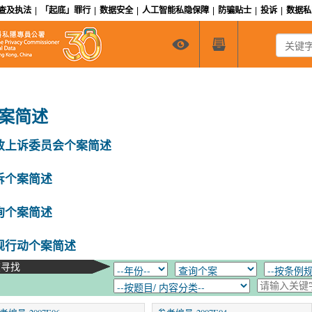
查及执法
|
「起底」罪行
|
数据安全
|
人工智能私隐保障
|
防骗贴士
|
投诉
|
数据
关键字搜
案简述
政上诉委员会个案简述
诉个案简述
询个案简述
规行动个案简述
在寻找