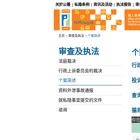
关於公署
|
私隐条例
|
资讯及活动
|
执法报告
|
审
主页
>
审查及执法
>
个案简述
审查及执法
个
法庭裁决
行
行政上诉委员会的裁决
投
个案简述
资料外泄事故通报
查
就私隐事宜提交的文件
循
谘询
你