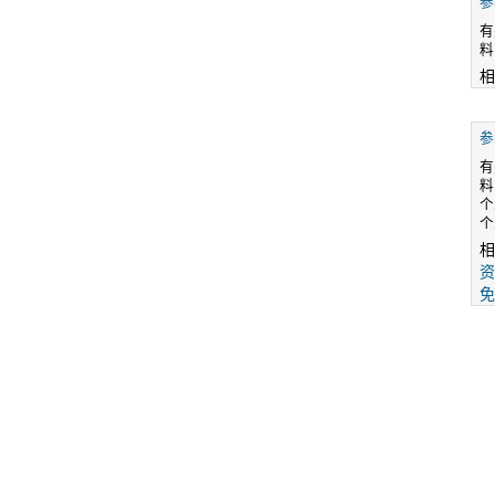
参
有
料
相
参
有
料
个
个
相
资
免