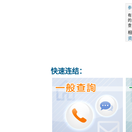
参
有
的
查
相
资
快速连结：