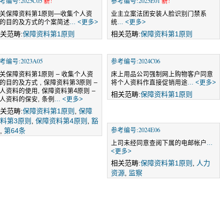
考编号:2025C05
新!
参考编号:2025E01
新!
关保障资料第1原则—收集个人资
业主立案法团安装人脸识别门禁系
的目的及方式的个案简述
... <更多>
统
... <更多>
关范畴:
保障资料第1原则
相关范畴:
保障资料第1原则
考编号:2023A05
参考编号:2024C06
关保障资料第1原则 – 收集个人资
床上用品公司强制网上购物客户同意
的目的及方式 , 保障资料第3原则 –
将个人资料作直接促销用途
... <更多>
人资料的使用, 保障资料第4原则 –
相关范畴:
保障资料第1原则
人资料的保安, 条例
... <更多>
关范畴:
保障资料第1原则
,
保障
料第3原则
,
保障资料第4原则
,
豁
参考编号:2024E06
,
第64条
上司未经同意查阅下属的电邮帐户
...
<更多>
相关范畴:
保障资料第1原则
,
人力
资源
,
监察