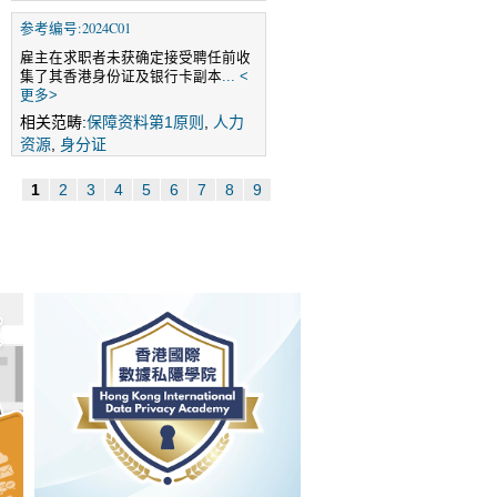
参考编号:2024C01
雇主在求职者未获确定接受聘任前收
集了其香港身份证及银行卡副本
... <
更多>
相关范畴:
保障资料第1原则
,
人力
资源
,
身分证
1
2
3
4
5
6
7
8
9