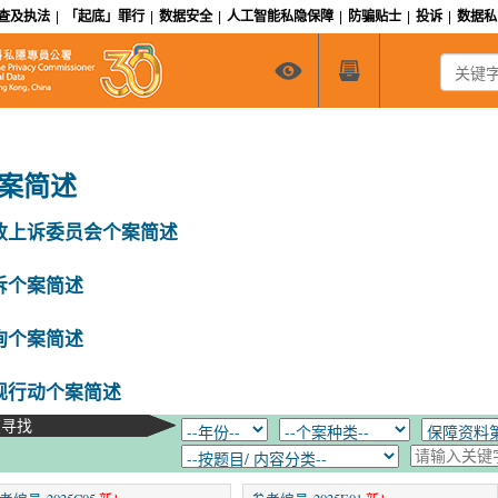
查及执法
|
「起底」罪行
|
数据安全
|
人工智能私隐保障
|
防骗贴士
|
投诉
|
数据
关键字搜
案简述
政上诉委员会个案简述
诉个案简述
询个案简述
规行动个案简述
在寻找