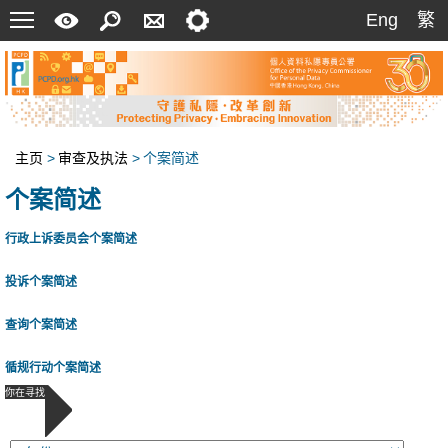
菜
快
搜
联
设
Eng
繁
Eng
繁
单
速
索
络
定
指
我
南
们
主页
>
审查及执法
>
个案简述
个案简述
行政上诉委员会个案简述
投诉个案简述
查询个案简述
循规行动个案简述
你在寻找