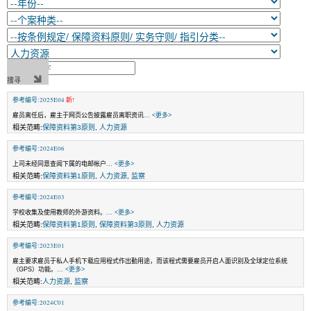
参考编号:2025E04
新!
雇员离任后，雇主于网页公告披露雇员离职资讯
... <更多>
相关范畴:
保障资料第3原则
,
人力资源
参考编号:2024E06
上司未经同意查阅下属的电邮帐户
... <更多>
相关范畴:
保障资料第1原则
,
人力资源
,
监察
参考编号:2024E03
学校收集及使用教师的外游资料。
... <更多>
相关范畴:
保障资料第1原则
,
保障资料第3原则
,
人力资源
参考编号:2023E01
雇主要求雇员于私人手机下载应用程式作出勤用途，而该程式需要雇员开启人面识别及全球定位系统
（GPS）功能。
... <更多>
相关范畴:
人力资源
,
监察
参考编号:2024C01