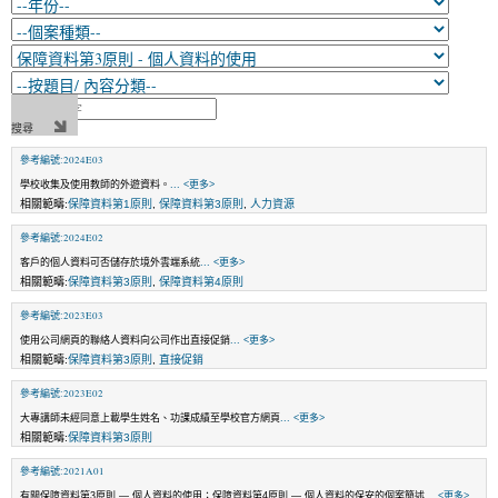
參考編號:2024E03
學校收集及使用教師的外遊資料。
... <更多>
相關範疇:
保障資料第1原則
,
保障資料第3原則
,
人力資源
參考編號:2024E02
客戶的個人資料可否儲存於境外雲端系統
... <更多>
相關範疇:
保障資料第3原則
,
保障資料第4原則
參考編號:2023E03
使用公司網頁的聯絡人資料向公司作出直接促銷
... <更多>
相關範疇:
保障資料第3原則
,
直接促銷
參考編號:2023E02
大專講師未經同意上載學生姓名、功課成績至學校官方網頁
... <更多>
相關範疇:
保障資料第3原則
參考編號:2021A01
有關保障資料第3原則 — 個人資料的使用；保障資料第4原則 — 個人資料的保安的個案簡述
... <更多>