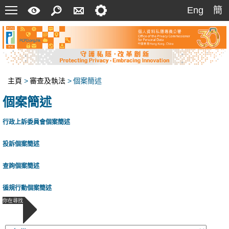
菜
快
搜
聯
設
Eng
簡
Eng
簡
單
速
索
絡
定
指
我
南
們
主頁
>
審查及執法
>
個案簡述
個案簡述
行政上訴委員會個案簡述
投訴個案簡述
查詢個案簡述
循規行動個案簡述
你在尋找