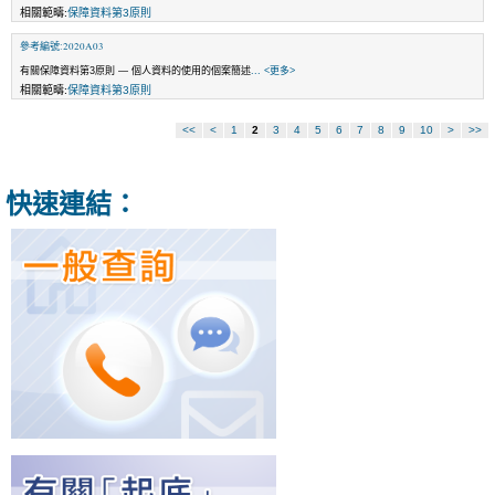
相關範疇:
保障資料第3原則
參考編號:2020A03
有關保障資料第3原則 — 個人資料的使用的個案簡述
... <更多>
相關範疇:
保障資料第3原則
<<
<
1
2
3
4
5
6
7
8
9
10
>
>>
快速連結：