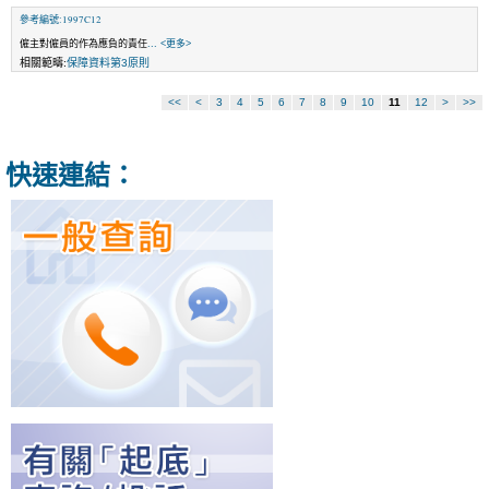
參考編號:1997C12
僱主對僱員的作為應負的責任
... <更多>
相關範疇:
保障資料第3原則
<<
<
3
4
5
6
7
8
9
10
11
12
>
>>
快速連結：