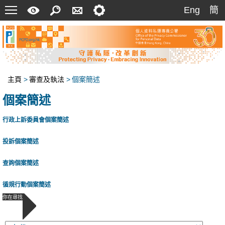
菜
快
搜
聯
設
Eng
簡
Eng
簡
單
速
索
絡
定
指
我
南
們
主頁
>
審查及執法
>
個案簡述
個案簡述
行政上訴委員會個案簡述
投訴個案簡述
查詢個案簡述
循規行動個案簡述
你在尋找