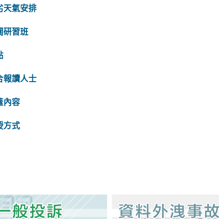
劣天氣安排
關研習班
點
合報讀人士
蓋內容
授方式