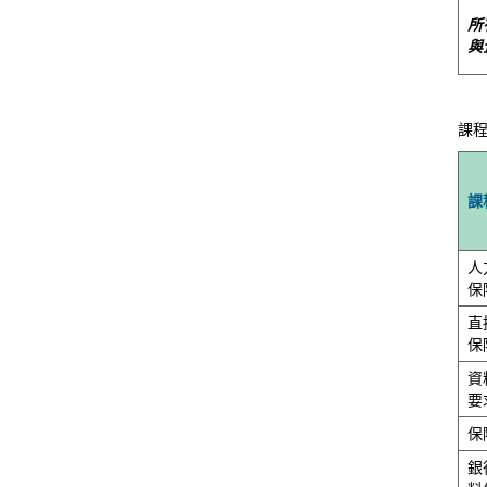
所
與
課程
課
人
保
直
保
資
要
保
銀