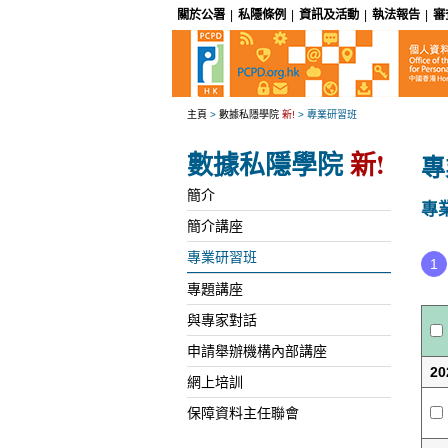
關於公署
|
私隱條例
|
資訊及活動
|
執法報告
|
審
主頁
>
數據私隱學院
新!
>
專業研習班
數據私隱學院
新!
專
簡介
專
簡介講座
專業研習班
1
專題講座
與專家對話
申請舉辦機構內部講座
20
網上培訓
保障資料主任聯會