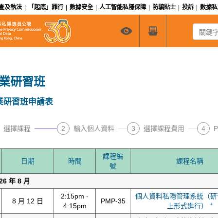
查及執法
|
「起底」罪行
|
數據安全
|
人工智能私隱保障
|
防騙貼士
|
投訴
|
數據
關鍵字搜
業研習班
業研習班申請表
選擇課程
2
輸入個人資料
3
選擇課程費用
4
課程編
日期
時間
課程名稱
號
26 年 8 月
2:15pm -
個人資料私隱管理系統（研
8 月 12 日
PMP-35
+
4:15pm
上形式進行）