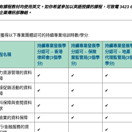
有課程教材均使用英文。如你希望參加以英語授課的課程，可致電 3423 6
企業傳訊部聯絡。
獲得以下專業團體認可的持續專業培訓時數/學分:
持續專業發展學
持續專業發展學
持續專業發展
分認可 – 香港
分認可 – 保險
分認可 – 地產
程名稱
律師會(3個學
業監管局(3個學
代理監管局(3
分)
分)
學分)
力資源管理的資料
✔
✔
✔
障
接促銷活動的資料
✔
✔
✔
障
料保障與查閱資料
✔
✔
✔
求
險業的資料保障
✔
✔
✔
行/金融服務的資
✔
✔