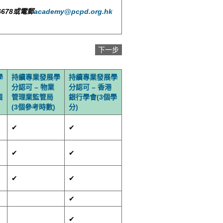
678或電郵
academy@pcpd.org.hk
學
持續專業發展學
持續專業發展學
分認可 – 物業
分認可 – 香港
個
管理業監管局
銀行學會(3個學
(3個參考時數)
分)
✔
✔
✔
✔
✔
✔
✔
✔