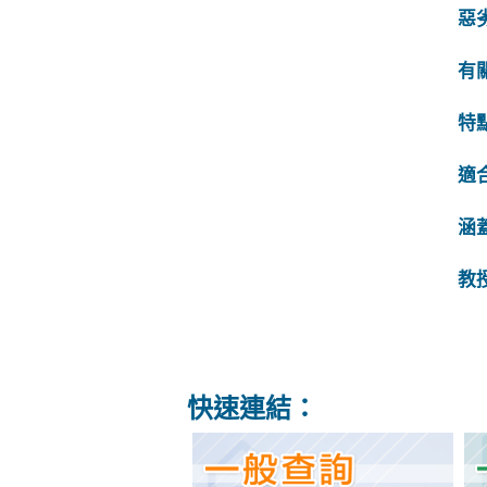
惡
有
特
適
涵
教
快速連結：