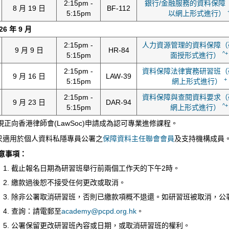
2:15pm -
銀行/金融服務的資料保障
8 月 19 日
BF-112
5:15pm
以網上形式進行）
26 年 9 月
2:15pm -
人力資源管理的資料保障（
9 月 9 日
HR-84
^+
5:15pm
面授形式進行）
2:15pm -
資料保障法律實務研習班（
9 月 16 日
LAW-39
+
5:15pm
網上形式進行）
2:15pm -
資料保障與查閱資料要求（
9 月 23 日
DAR-94
^+
5:15pm
網上形式進行）
現正向香港律師會(LawSoc)申請成為認可專業進修課程。
只適用於個人資料私隱專員公署之
保障資料主任聯會會員
及支持機構成員
意事項：
截止報名日期為研習班舉行前兩個工作天的下午2時。
繳款過後恕不接受任何更改或取消。
除非公署取消研習班，否則已繳款項概不退還。如研習班被取消，公
查詢：請電郵至
academy@pcpd.org.hk
。
公署保留更改研習班內容或日期，或取消研習班的權利。