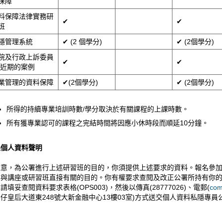
保障
料保障法律實務研
✔
✔
班
隱管理系統
✔ (2 個學分)
✔ (2個學分)
院及行政上訴委員
✔
✔
 近期的案例
業管理的資料保障
✔(2個學分)
✔ (2個學分)
所得的持續專業培訓時數/學分取決於有關課程的上課時數。
所有獲專業認可的課程之完結時間將因應小休時段而順延10分鐘。
集個人資料聲明
注意，為公署進行上述研習班的目的，你須提供上述要求的資料。報名參
作與講座或研習班直接有關的目的。你有權要求查閱及改正公署所持有你
請填妥查閱資料要求表格(OPS003)，然後以傳真(28777026)、電郵(
com
仔皇后大道東248號大新金融中心13樓03室)方式送交個人資料私隱專