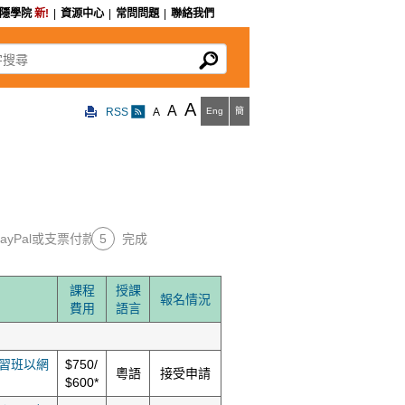
私隱學院
新!
|
資源中心
|
常問問題
|
聯絡我們
尋
A
A
RSS
A
Eng
簡
PayPal或支票付款
5
完成
課程
授課
報名情況
費用
語言
習班以網
$750/
粵語
接受申請
$600*