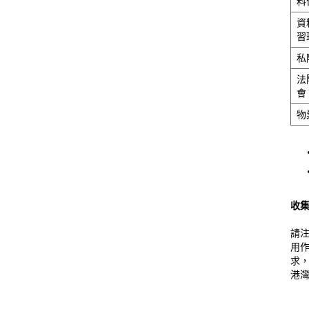
料
資
習
私
法
會
物
收
請
用
求，
港灣