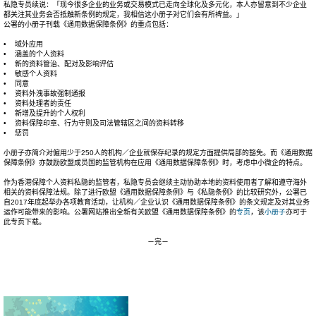
私隐专员续说：「现今很多企业的业务或交易模式已走向全球化及多元化，本人亦留意到不少企业
都关注其业务会否抵触新条例的规定，我相信这小册子对它们会有所裨益。」
公署的小册子刊载《通用数据保障条例》的重点包括：
• 域外应用
• 涵盖的个人资料
• 新的资料管治、配对及影响评估
• 敏感个人资料
• 同意
• 资料外洩事故强制通报
• 资料处理者的责任
• 新增及提升的个人权利
• 资料保障印章、行为守则及司法管辖区之间的资料转移
• 惩罚
小册子亦简介对僱用少于250人的机构／企业就保存纪录的规定方面提供局部的豁免。而《通用数据
保障条例》亦鼓励欧盟成员国的监管机构在应用《通用数据保障条例》时，考虑中小微企的特点。
作为香港保障个人资料私隐的监管者，私隐专员会继续主动协助本地的资料使用者了解和遵守海外
相关的资料保障法规。除了进行欧盟《通用数据保障条例》与《私隐条例》的比较研究外，公署已
自2017年底起举办各项教育活动，让机构／企业认识《通用数据保障条例》的条文规定及对其业务
运作可能带来的影响。公署网站推出全新有关欧盟《通用数据保障条例》的
专页
，该
小册子
亦可于
此专页下载。
－完－