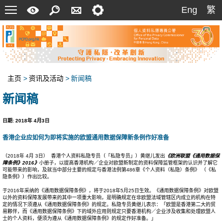
菜
快
搜
联
设
Eng
繁
Eng
繁
单
速
索
络
定
指
我
南
们
主页
>
资讯及活动
>
新闻稿
新闻稿
日期: 2018年 4月3日
香港企业应如何为即将实施的欧盟通用数据保障新条例作好准备
（2018年 4月 3日） 香港个人资料私隐专员（「私隐专员」）黄继儿发出
《
欧洲联盟《通用数据保
障条例》
2016
》
小册子，以提高香港机构／企业对欧盟新制定的资料保障监管框架的认识并了解它
可能带来的影响，及就当中部分主要的规定与香港法例第486章《个人资料（私隐）条例》 （《私
隐条例》）作出比较。
于2016年采纳的《通用数据保障条例》，将于2018年5月25日生效。《通用数据保障条例》对欧盟
以外的资料保障发展带来的其中一项重大影响，是明确规定在非欧盟法域管辖区内成立的机构在特
定的情况下须遵从《通用数据保障条例》的规定。私隐专员黄继儿表示：「欧盟是香港第二大的贸
易夥伴，而《通用数据保障条例》下的域外应用则规定只要香港机构／企业涉及收集和处理欧盟人
士的个人资料，便须为遵从《通用数据保障条例》的规定作好准备。」