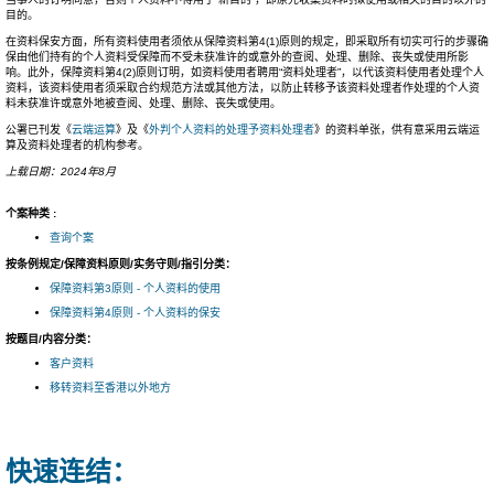
目的。
在资料保安方面，所有资料使用者须依从保障资料第4(1)原则的规定，即采取所有切实可行的步骤确
保由他们持有的个人资料受保障而不受未获准许的或意外的查阅、处理、删除、丧失或使用所影
响。此外，保障资料第4(2)原则订明，如资料使用者聘用“资料处理者”，以代该资料使用者处理个人
资料，该资料使用者须采取合约规范方法或其他方法，以防止转移予该资料处理者作处理的个人资
料未获准许或意外地被查阅、处理、删除、丧失或使用。
公署已刊发《
云端运算
》及《
外判个人资料的处理予资料处理者
》的资料单张，供有意采用云端运
算及资料处理者的机构参考。
上载日期：2024年8月
个案种类 :
查询个案
按条例规定/保障资料原则/实务守则/指引分类：
保障资料第3原则 - 个人资料的使用
保障资料第4原则 - 个人资料的保安
按题目/内容分类：
客户资料
移转资料至香港以外地方
快速连结：