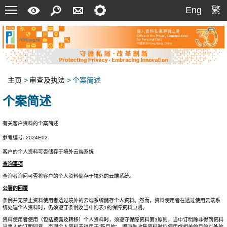
菜
快
搜
联
设
Eng
繁
Eng
繁
单
速
索
络
定
指
我
南
们
主页
>
审查及执法
>
个案简述
个案简述
有关客户资料的个案简述
参考编号.:2024E02
客户的个人资料可否储存于境外云端系统
查询事项
查询者询问可否将客户的个人资料储存于境外的云端系统。
公署的回覆
条例并无禁止资料使用者透过境外的云端系统储存个人资料。然而，资料使用者在透过使用云端系
统处理个人资料时，仍须遵守条例及当中附表1的保障资料原则。
资料使用者使用（包括披露及转移）个人资料时，须遵守保障资料第3原则，当中订明除非得到资料
当事人的订明同意，否则个人资料不得用于“新目的”，即原先收集资料时拟使用或相关的目的以外的