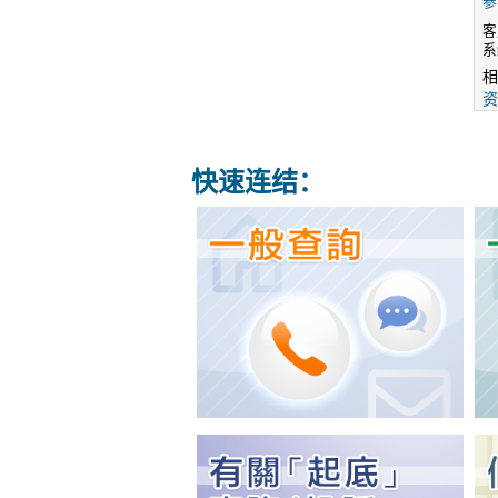
参
客
系
相
资
快速连结：