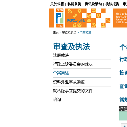
关於公署
|
私隐条例
|
资讯及活动
|
执法报告
|
审
主页
>
审查及执法
>
个案简述
审查及执法
个
法庭裁决
行
行政上诉委员会的裁决
投
个案简述
资料外泄事故通报
查
就私隐事宜提交的文件
循
谘询
你