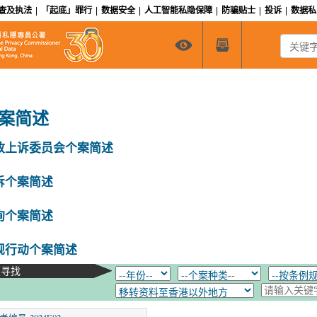
查及执法
|
「起底」罪行
|
数据安全
|
人工智能私隐保障
|
防骗贴士
|
投诉
|
数据
关键字搜
案简述
政上诉委员会个案简述
诉个案简述
询个案简述
规行动个案简述
在寻找