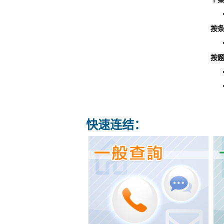
按条
按题
快速连结：