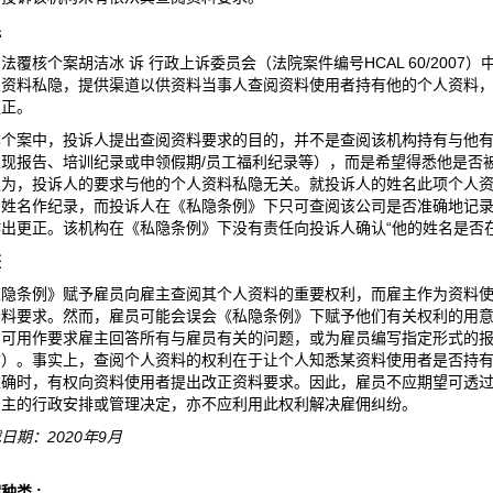
果
法覆核个案胡洁冰 诉 行政上诉委员会（法院案件编号HCAL 60/200
人资料私隐，提供渠道以供资料当事人查阅资料使用者持有他的个人资料
更正。
本个案中，投诉人提出查阅资料要求的目的，并不是查阅该机构持有与他
表现报告、培训纪录或申领假期/员工福利纪录等），而是希望得悉他是否
认为，投诉人的要求与他的个人资料私隐无关。就投诉人的姓名此项个人
的姓名作纪录，而投诉人在《私隐条例》下只可查阅该公司是否准确地记
作出更正。该机构在《私隐条例》下没有责任向投诉人确认“他的姓名是否
鉴
私隐条例》赋予雇员向雇主查阅其个人资料的重要权利，而雇主作为资料
资料要求。然而，雇员可能会误会《私隐条例》下赋予他们有关权利的用
，可用作要求雇主回答所有与雇员有关的问题，或为雇员编写指定形式的
信）。事实上，查阅个人资料的权利在于让个人知悉某资料使用者是否持
准确时，有权向资料使用者提出改正资料要求。因此，雇员不应期望可透
雇主的行政安排或管理决定，亦不应利用此权利解决雇佣纠纷。
日期：2020年9月
种类 :