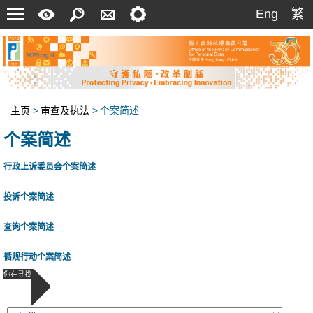
菜
快
搜
联
设
Eng
繁
Eng
繁
单
速
索
络
定
指
我
南
们
主页
>
审查及执法
>
个案简述
个案简述
行政上诉委员会个案简述
投诉个案简述
查询个案简述
循规行动个案简述
你在寻找