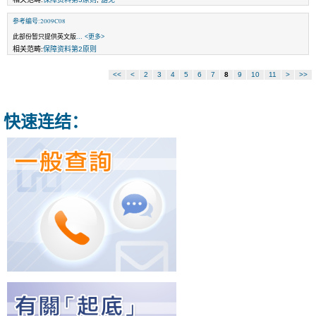
参考编号:2009C08
此部份暂只提供英文版
... <更多>
相关范畴:
保障资料第2原则
<<
<
2
3
4
5
6
7
8
9
10
11
>
>>
快速连结：