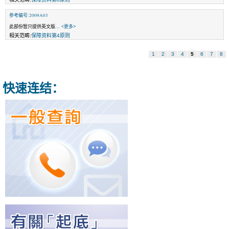
参考编号:2009A03
此部份暂只提供英文版
... <更多>
相关范畴:
保障资料第4原则
1
2
3
4
5
6
7
8
快速连结：