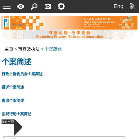
菜
快
搜
联
设
Eng
繁
Eng
繁
单
速
索
络
定
指
我
南
们
主页
>
审查及执法
>
个案简述
个案简述
行政上诉委员会个案简述
投诉个案简述
查询个案简述
循规行动个案简述
你在寻找