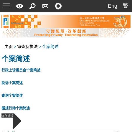
菜
快
搜
联
设
Eng
繁
Eng
繁
单
速
索
络
定
指
我
南
们
主页
>
审查及执法
>
个案简述
个案简述
行政上诉委员会个案简述
投诉个案简述
查询个案简述
循规行动个案简述
你在寻找