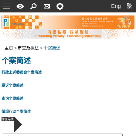
菜
快
搜
联
设
Eng
繁
Eng
繁
单
速
索
络
定
指
我
南
们
主页
>
审查及执法
>
个案简述
个案简述
行政上诉委员会个案简述
投诉个案简述
查询个案简述
循规行动个案简述
你在寻找