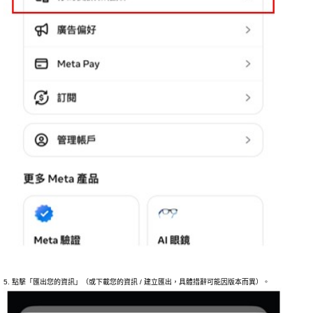
5. 點擊「匯出您的資訊」（或下載您的資訊 / 建立匯出，具體措辭可能因版本而異）。