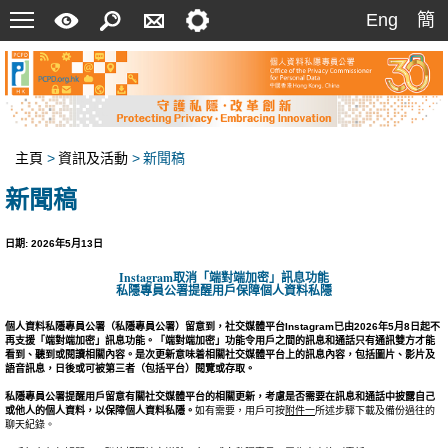
菜
快
搜
聯
設
Eng
簡
Eng
簡
單
速
索
絡
定
指
我
南
們
主頁
>
資訊及活動
>
新聞稿
新聞稿
日期: 2026年5月13日
Instagram
取消「端對端加密」訊息功能
私隱專員公署提醒用戶保障個人資料私隱
個人資料
私隱專員公署（私隱專員公署）留意到，社交媒體平台
Instagram
已由
2026
年
5
月
8
日起
不
再
支援「端對端加密」訊息功能。「端對端加密」功能令用戶之間的訊息和通話只有通訊雙方才能
看到、聽到或閱讀相關內容。
是次更新意味着相關社交媒體平台上的訊息內容，包括圖片、影片及
語音訊息，日後或可被第三者
（包括平台）閱覽或存取
。
私隱專員公署
提醒用戶留意有關社交媒體平台的相關更新，考慮是否需要在
訊息和
通話中披露自己
或他人的個人資料，以保障個人資料私隱。
如有需要，用戶可按
附件一
所述步驟下載及備份過往的
聊天紀錄。