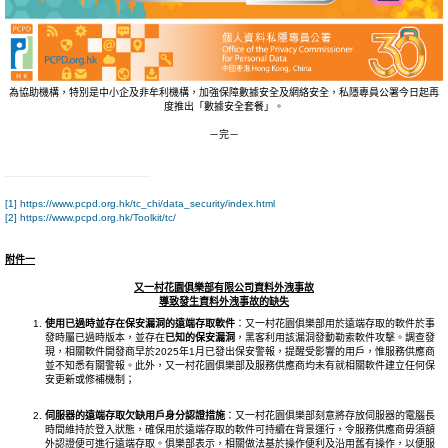
為協助機構，特別是中小企及非牟利機構，加強保障數據安全及網絡安全，私隱專員公署今日起再
度推出「數據安全套餐」。
－完－
[1]
https://www.pcpd.org.hk/tc_chi/data_security/index.html
[2]
https://www.pcpd.org.hk/Toolkit/tc/
附件一
又一村花園俱樂部有限公司資料外洩事故
導致發生資料外洩事故的缺失
使用已過時並存在保安漏洞的遠端存取軟件
：又一村花園俱樂部用於遠端存取的軟件於事
發時屬已過時版本，並存在
已知的保安漏洞
，黑客利用該漏洞發動勒索軟件攻擊。調查發
現，相關軟件開發商早於2025年1月已發出保安警報，提醒受影響的用戶，惟服務供應商
並不知悉有關警報。此外，又一村花園俱樂部及服務供應商均未有就相關軟件建立任何保
安更新或修補機制；
伺服器的遠端存取欠缺用戶身分認證措施
：又一村花園俱樂部刻意將存放伺服器的電腦長
時間維持於登入狀態，確保用於遠端存取的軟件可持續在背景運行，令服務供應商毋須額
外認證便可進行遠端存取。俱樂部表示，相關做法基於操作便利及沿用舊有操作，以便服