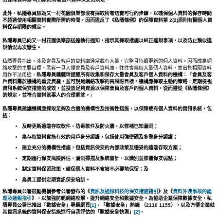
此外，私隱專員認為又一村花園俱樂部沒有採取所有切實可行的步驟，以確保個人資料的保存時間
不超過使用相關資料實際所需的時間，因而違反了《私隱條例》的保障資料第
2(2)
原則有關個人資
料保存期限的規定。
私隱專員已向又一村花園俱樂部送達執行通知，指示其採取措施以糾正違規事項，以及防止類似違
規情況再次發生。
私隱專員指出，涉及會員及客戶的資料庫通常載有大量、完整且持續更新的個人資料，因而成為網
絡攻擊的主要目標。黑客一旦入侵會員及客戶資料庫，往往會竊取大量個人資料，並出售相關資料
用作不法用途。
私隱專員鍾麗玲提醒所有收集和保存大量會員及客戶個人資料的機構：
「
會員及客
戶資料屬於機構的重要資產，並可說是網絡攻擊的高風險目標。機構應採取主動的策略，定期檢視
資訊系統保安措施的成效，並投放足夠資源以保障會員及客戶的個人資料，從而遵從《私隱條例》
的規定，並符合資料當事人的合理期望。
」
私隱專員建議機構應採取足夠及合適的機構性及技術性措施
，
以保障載有個人資料的資訊系統，包
括：
及時更新遠端存取軟件
、防毒軟件及防火牆
，以修補已知漏洞；
為存取資料實施有效的用戶身分認證，包括使用強密碼及多重身分認證；
建立充分的機構性措施，包括資訊保安的內部政策及穩妥的遠端存取方案；
定期進行保安風險評估、漏洞掃描及系統審計，以識別並修補保安弱點；
制定資料保留政策，確保個人資料不會被不必要地保留；及
為員工提供定期資訊保安培訓。
私隱專員公署鼓勵機構參考公署發布的《
資訊及通訊科技的保安措施指引
》及《
資料外洩事故的處
理及通報指引
》，以加強防範網絡攻擊，提升網絡安全和數據安全。為協助企業保障數據安全，私
隱專員公署已推出「數據安全」專題網頁
[1]
、「數據安全」熱線
（
2110 1155
），以及方便企業就
其資訊系統的資料保安措施進行自我評估的「數據安全快測」
[2]
。