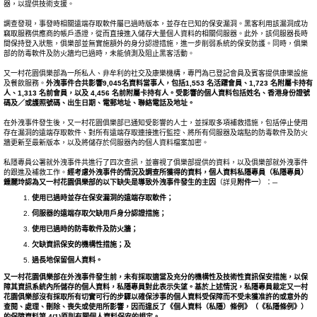
器，以提供技術支援。
調查發現，事發時相關遠端存取軟件屬已過時版本，並存在已知的保安漏洞。黑客利用該漏洞成功
竊取服務供應商的帳戶憑證，從而直接進入儲存大量個人資料的相關伺服器。此外，該伺服器長時
間保持登入狀態，俱樂部並無實施額外的身分認證措施，進一步削弱系統的保安防護。同時，俱樂
部的防毒軟件及防火牆均已過時，未能偵測及阻止黑客活動。
又一村花園俱樂部為一所私人、非牟利的社交及康樂機構，專門為已登記會員及賓客提供康樂設施
及餐飲服務。
外洩事件合共影響
9,045
名資料當事人，包括
1,553
名活躍會員、
1,723
名附屬卡持有
人、
1,313
名前會員，以及
4,456
名前附屬卡持有人。受影響的個人資料包括姓名、香港身份證號
碼及／或護照號碼、出生日期、電郵地址、聯絡電話及地址。
在外洩事件發生後，又一村花園俱樂部已通知受影響的人士，並採取多項補救措施，包括停止使用
存在漏洞的遠端存取軟件、對所有遠端存取連接進行監控、將所有伺服器及端點的防毒軟件及防火
牆更新至最新版本，以及將儲存於伺服器內的個人資料檔案加密。
私隱專員公署就外洩事件共進行了四次查訊，並審視了俱樂部提供的資料，以及俱樂部就外洩事件
的跟進及補救工作。
經考慮外洩事件的情況及調查所獲得的資料，個人資料私隱專員（私隱專員）
鍾麗玲認為
又一村花園俱樂部
的以下缺失是導致外洩事件發生的主因
（詳見
附件一
）：─
使用已過時並存在保安漏洞的遠端存取軟件；
伺服器的遠端存取欠缺用戶身分
認
證措施；
使用已過時的防毒軟件及防火牆；
欠缺資訊保安的機構性措施；及
過長地保留個人資料。
又一村花園俱樂部在外洩事件發生前，未有採取適當及充分的機構性及技術性
資訊
保安措施，以保
障其資訊系統內所儲存的個人資料，私隱專員對此表示失望。基於上述情況，私隱專員裁定又一村
花園俱樂部沒有採取所有切實可行的步驟以確保涉事的個人資料受保障而不受未獲准許的或意外的
查閱、處理、刪除、喪失或使用所影響，因而違反了《個人資料（私隱）條例》（《私隱條例》）
的保障資料第
4(1)
原則有關個人資料保安的規定。