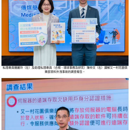
私隱專員鍾麗玲（左）及助理私隱專員（合規、環球事務及研究）陳仲文（右）講解又一村花園俱
樂部資料外洩事故的調查報告。