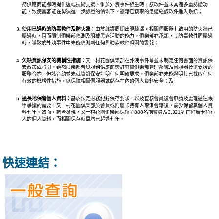
務供應商能即時提供遠端技術支援。惟於外洩事件發生時，該軟件並未具備多重認證功
能，致使黑客能在毋須進一步認證的情況下，憑藉已竊取的憑證經該軟件進入系統；
使用已過時的防毒軟件及防火牆
：由於維護周期出現疏漏，相關伺服器上啟用的防火牆已
屬過時，因而限制俱樂部偵測及阻截黑客活動的能力。俱樂部亦承認，其防毒軟件同屬過
時，導致於外洩事件中未能偵測到任何與勒索軟件相關的警報；
欠缺資訊保安的機構性措施
：
又一村花園俱樂部在外洩事件前並未制定任何書面的資訊保
安政策或指引。雖然俱樂部曾與服務供應商簽訂有關俱樂部管理系統及伺服器技術支援的
服務合約，但該合約並未就資訊保安訂明任何明確要求。俱樂部亦未能證明其已採取任何
有效的機構性措施，以保障相關伺服器或儲存在內的個人資料安全；及
過長地保留個人資料：
基於法定財務紀錄保存要求，以及查核會員復會申請及處理過往帳
單爭議的需要，又一村花園俱樂部於會員或附屬卡持有人取消會籍後，最少保留其個人資
料七年。然而，調查發現，又一村花園俱樂部保留了888名前會員及3,321名前附屬卡持有
人的個人資料，而相關保存時間均已超過七年。
快速連結：