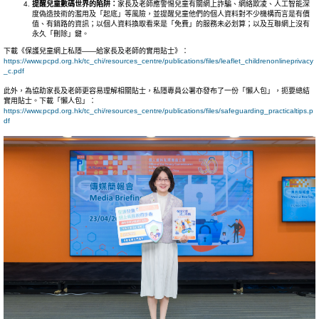
提醒兒童數碼世界的陷阱：
家長及老師應警惕兒童有關網上詐騙、網絡欺凌、人工智能深
度偽造技術的濫用及「起底」等風險，並提醒兒童他們的個人資料對不少機構而言是有價
值、有銷路的資訊；以個人資料換取看來是「免費」的服務未必划算；以及互聯網上沒有
永久「刪除」鍵。
下載《保護兒童網上私隱——給家長及老師的實用貼士》：
https://www.pcpd.org.hk/tc_chi/resources_centre/publications/files/leaflet_childrenonlineprivacy
_c.pdf
此外，為協助家長及老師更容易理解相關貼士，私隱專員公署亦發布了一份「懶人包」，扼要總結
實用貼士。下載「懶人包」：
https://www.pcpd.org.hk/tc_chi/resources_centre/publications/files/safeguarding_practicaltips.p
df