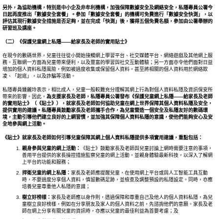
另外，為協助機構，特別是中小企及非牟利機構，加強保障數據安全及網絡安全，私隱專員公署今
日起再度推出「數據安全套餐」。參加「數據安全套餐」的機構可免費進行「數據安全快測」，以
評估其現行數據安全措施是否足夠，並在完成「快測」後，獲得五個免費名額，參加由公署舉辦的
研習班及講座。
（二）《保護兒童網上私隱
——
給家長及老師的實用貼士》
在現今的數碼世界，兒童往往從小開始接觸網上學習平台、社交媒體平台、網絡遊戲及其他網上服
務。互聯網一方面為兒童帶來便利，以及豐富的學習與社交互動體驗；另一方面亦令他們面對日益
增加的個人資料私隱風險，例如被過度收集或保留個人資料，甚至將相關的個人資料用於網絡欺
凌、「起底」，以及詐騙等活動。
私隱專員鍾麗玲表示，相比成人，兒童一般較難充分理解其網上行為對個人資料私隱及資訊保安所
帶來的影響。因此，
為支援家長及老師，私隱專員公署發布《保護兒童網上私隱
——
給家長及老師
的實用貼士》（《
貼士
》），就家長及老師如何協助兒童在網上世界保障其個人資料私隱及安全，
提供
實用
的建議。
私隱專員鼓
勵
家長及老師攜手合作，為兒童營造一個安全及私隱友好的數碼環
境，主動引導他們建立良好的上網習慣，並加強其保障個人資料私隱的意識，使他們能夠安心及安
全地參與網上活動。
《貼士》就家長及老師如何引導兒童保障其網上個人資料私隱提供多項實用建議，重點包括：
親身參與兒童的網上活動：
《貼士》鼓勵家長及老師與兒童討論上網時需要注意的事項，
善用平台提供的家長操控措施監察兒童的網上活動，並親身體驗最新科技，以深入了解網
上平台的功能和服務；
捍衛兒童的網上私隱：
家長及老師應提醒兒童，在使用網上平台或與人工智能工具互動
時，不要過度分享個人資料，慎留數碼足跡，並檢查及調整預設的私隱設定。同時，亦應
培養兒童尊重他人私隱的意識；
樹立好榜樣：
家長及老師應以身作則，透過保障和尊重自己及他人的個人資料私隱，為兒
童樹立良好榜樣，例如在分享朋友及家人的個人資料之前，先諮詢他們的意願。家長及老
師在網上分享有關兒童的資訊時，亦應以兒童的最佳利益為首要考慮；及