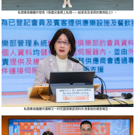
私隱專員鍾麗玲發表《保護兒童網上私隱——給家長及老師的實用貼士》。
私隱專員鍾麗玲講解又一村花園俱樂部資料外洩事故的調查報告。