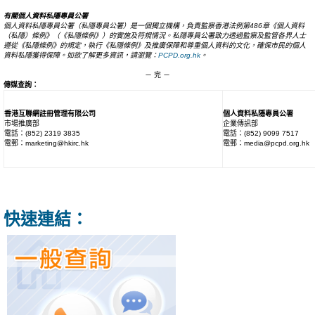
有關個人資料私隱專員公署
個人資料私隱專員公署（私隱專員公署）是一個獨立機構，負責監察香港法例第
486
章《個人資料
（私隱）條例》（《私隱條例》）的實施及符規情況。私隱專員公署致力透過監察及監管各界人士
遵從《私隱條例》的規定，執行《私隱條例》及推廣保障和尊重個人資料的文化，確保市民的個人
資料私隱獲得保障。如欲了解更多資訊，請瀏覽：
PCPD.org.hk
。
－ 完 －
傳媒查詢：
香港互聯網註冊管理有限公司
個人資料私隱專員公署
市場推廣部
企業傳訊部
電話：(852) 2319 3835
電話：(852) 9099 7517
電郵：marketing@hkirc.hk
電郵：media@pcpd.org.hk
快速連結：