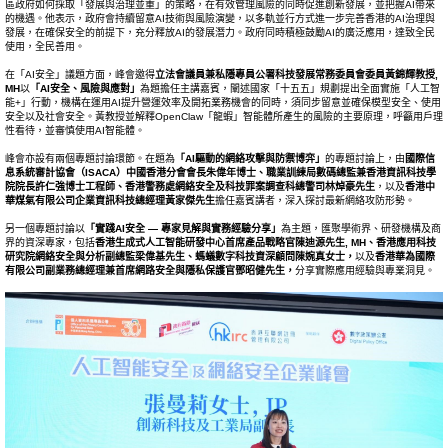
區政府如何採取「發展與治理並重」的策略，在有效管理風險的同時促進創新發展，並把握AI帶來
的機遇。他表示，政府會持續留意AI技術與風險演變，以多軌並行方式進一步完善香港的AI治理與
發展，在確保安全的前提下，充分釋放AI的發展潛力。政府同時積極鼓勵AI的廣泛應用，達致全民
使用，全民善用。
在「AI安全」議題方面，峰會邀得
立法會議員兼私隱專員公署科技發展常務委員會委員黃錦輝教授
,
MH
以
「
AI
安全、風險與應對」
為題擔任主講嘉賓，闡述國家「十五五」規劃提出全面實施「人工智
能+」行動，機構在運用AI提升營運效率及開拓業務機會的同時，須同步留意並確保模型安全、使用
安全以及社會安全。黃教授並解釋OpenClaw「龍蝦」智能體所產生的風險的主要原理，呼籲用戶理
性看待，並審慎使用AI智能體。
峰會亦設有兩個專題討論環節。在題為
「
AI
驅動的網絡攻擊與防禦博弈」
的專題討論上，由
國際信
息系統審計協會（
ISACA
）中國香港分會會長朱偉年博士、職業訓練局數碼總監兼香港資訊科技學
院院長許仁強博士工程師、香港警務處網絡安全及科技罪案調查科總警司林焯豪先生
，以及
香港中
華煤氣有限公司企業資訊科技總經理黃家傑先生
擔任嘉賓講者，深入探討最新網絡攻防形勢。
另一個專題討論以
「實踐
AI
安全
—
專家見解與實務經驗分享」
為主題，匯聚學術界、研發機構及商
界的資深專家，包括
香港生成式人工智能研發中心首席產品戰略官陳迪源先生
, MH
、香港應用科技
研究院網絡安全與分析副總監梁偉基先生、螞蟻數字科技資深顧問陳婉真女士，
以及
香港華為國際
有限公司副業務總經理兼首席網路安全與隱私保護官鄧昭健先生，
分享實際應用經驗與專業洞見。