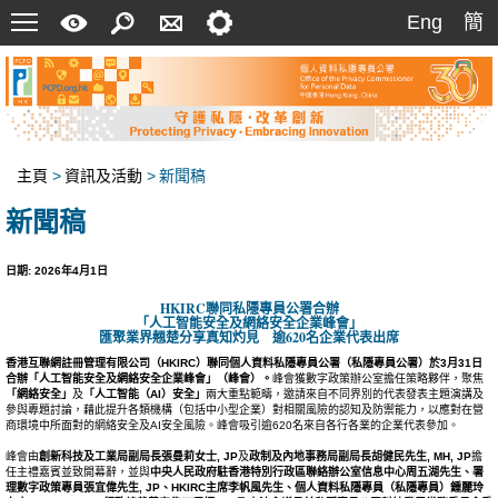
菜
快
搜
聯
設
Eng
簡
Eng
簡
單
速
索
絡
定
指
我
南
們
主頁
>
資訊及活動
>
新聞稿
新聞稿
日期: 2026年4月1日
HKIRC
聯同私隱專員公署合辦
「人工智能安全及網絡安全企業峰會」
匯聚業界翹楚分享真知灼見 逾620名企業代表出席
香港互聯網註冊管理有限公司（
HKIRC
）聯同個人資料私隱專員公署（私隱專員公署）於
3
月
31
日
合辦「人工智能安全及網絡安全企業峰會」（峰會）。
峰會獲數字政策辦公室擔任策略夥伴，聚焦
「網絡安全」
及
「人工智能（
AI
）安全」
兩大重點範疇，邀請來自不同界別的代表發表主題演講及
參與專題討論，藉此提升各類機構（包括中小型企業）對相關風險的認知及防禦能力，以應對在營
商環境中所面對的網絡安全及AI安全風險。峰會吸引逾620名來自各行各業的企業代表參加。
峰會由
創新科技及工業局副局長張曼莉女士
, JP
及
政制及內地事務局副局長胡健民先生
, MH, JP
擔
任主禮嘉賓並致開幕辭，並與
中央人民政府駐香港特別行政區聯絡辦公室信息中心周五湖先生、署
理數字政策專員張宜偉先生
,
JP
、
HKIRC
主席李帆風先生、個人資料私隱專員（私隱專員）鍾麗玲