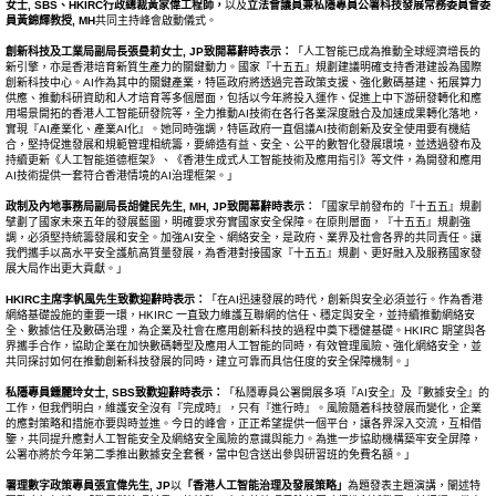
女士
, SBS
、
HKIRC
行政總裁黃家偉工程師，
以及
立法會議員兼私隱專員公署科技發展常務委員會委
員黃錦輝教授
, MH
共同主持峰會啟動儀式。
創新科技及工業局副局長張曼莉女士
, JP
致開幕辭時表示：
「人工智能已成為推動全球經濟增長的
新引擎，亦是香港培育新質生產力的關鍵動力。國家『十五五』規劃建議明確支持香港建設為國際
創新科技中心。AI作為其中的關鍵產業，特區政府將透過完善政策支援、強化數碼基建、拓展算力
供應、推動科研資助和人才培育等多個層面，包括以今年將投入運作、促進上中下游研發轉化和應
用場景開拓的香港人工智能研發院等，全力推動AI技術在各行各業深度融合及加速成果轉化落地，
實現『AI產業化、產業AI化』。她同時強調，特區政府一直倡議AI技術創新及安全使用要有機結
合，堅持促進發展和規範管理相統籌，要締造有益、安全、公平的數智化發展環境，並透過發布及
持續更新《人工智能道德框架》、《香港生成式人工智能技術及應用指引》等文件，為開發和應用
AI技術提供一套符合香港情境的AI治理框架。」
政制及內地事務局副局長胡健民先生
, MH, JP
致開幕辭時表示︰
「國家早前發布的『十五五』規劃
擘劃了國家未來五年的發展藍圖，明確要求夯實國家安全保障。在原則層面，『十五五』規劃強
調，必須堅持統籌發展和安全。加強AI安全、網絡安全，是政府、業界及社會各界的共同責任。讓
我們攜手以高水平安全護航高質量發展，為香港對接國家『十五五』規劃、更好融入及服務國家發
展大局作出更大貢獻。」
HKIRC
主席李帆風先生致歡迎辭時表示：
「在AI迅速發展的時代，創新與安全必須並行。作為香港
網絡基礎設施的重要一環，HKIRC 一直致力維護互聯網的信任、穩定與安全，並持續推動網絡安
全、數據信任及數碼治理，為企業及社會在應用創新科技的過程中奠下穩健基礎。HKIRC 期望與各
界攜手合作，協助企業在加快數碼轉型及應用人工智能的同時，有效管理風險、強化網絡安全，並
共同探討如何在推動創新科技發展的同時，建立可靠而具信任度的安全保障機制。」
私隱專員鍾麗玲女士
, SBS
致歡迎辭時表示：
「私隱專員公署開展多項『AI安全』及『數據安全』的
工作，但我們明白，維護安全沒有『完成時』，只有『進行時』。風險隨着科技發展而變化，企業
的應對策略和措施亦要與時並進。今日的峰會，正正希望提供一個平台，讓各界深入交流，互相借
鑒，共同提升應對人工智能安全及網絡安全風險的意識與能力。為進一步協助機構築牢安全屏障，
公署亦將於今年第二季推出數據安全套餐，當中包含送出參與研習班的免費名額。」
署理數字政策專員張宜偉先生
, JP
以
「香港人工智能治理及發展策略」
為題發表主題演講，闡述特