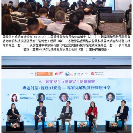
國際信息系統審計協會（ISACA）中國香港分會會長朱偉年博士（左二）、職業訓練局數碼總監兼
香港資訊科技學院院長許仁強博士工程師（中）、香港警務處網絡安全及科技罪案調查科總警司林
焯豪先生（右二），以及香港中華煤氣有限公司企業資訊科技總經理黃家傑先生（右一）參與專題
討論，並由HKIRC行政總裁黃家偉工程師（左一）主持討論環節。