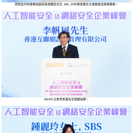
政制及內地事務局副局長胡健民先生, MH, JP於峰會擔任主禮嘉賓並致開幕辭。
HKIRC主席李帆風先生致歡迎辭。