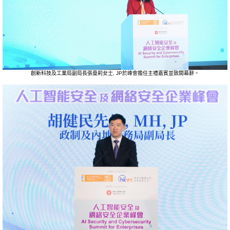
創新科技及工業局副局長張曼莉女士, JP於峰會擔任主禮嘉賓並致開幕辭。