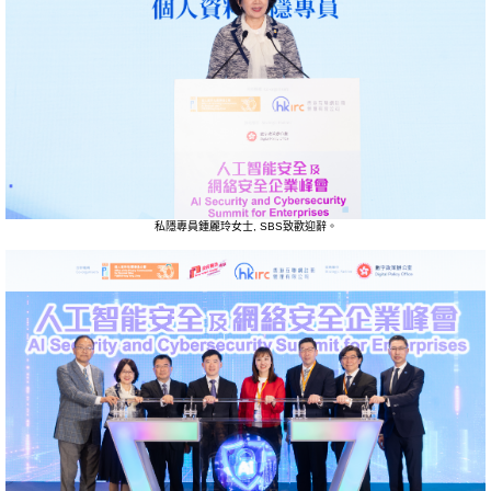
私隱專員鍾麗玲女士, SBS致歡迎辭。