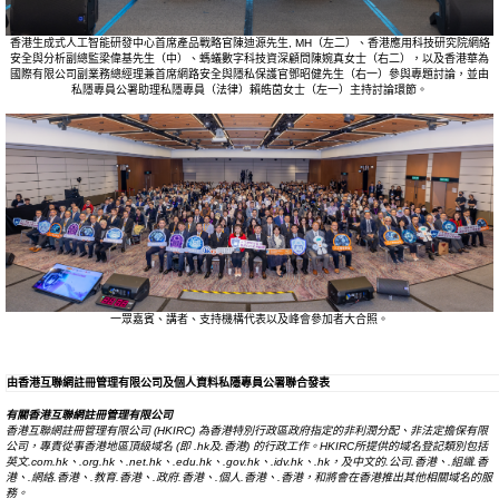
香港生成式人工智能研發中心首席產品戰略官陳迪源先生, MH（左二）、香港應用科技研究院網絡
安全與分析副總監梁偉基先生（中）、螞蟻數字科技資深顧問陳婉真女士（右二），以及香港華為
國際有限公司副業務總經理兼首席網路安全與隱私保護官鄧昭健先生（右一）參與專題討論，並由
私隱專員公署助理私隱專員（法律）賴皓茵女士（左一）主持討論環節。
一眾嘉賓、講者、支持機構代表以及峰會參加者大合照。
由香港互聯網註冊管理有限公司及個人資料私隱專員公署聯合發表
有關香港互聯網註冊管理有限公司
香港互聯網註冊管理有限公司
(HKIRC)
為香港特別行政區政府指定的非利潤分配、非法定擔保有限
公司，專責從事香港地區頂級域名
(
即
.hk
及
.
香港
)
的行政工作。
HKIRC
所提供的域名登記類別包括
英文
.com.hk
、
.org.hk
、
.net.hk
、
.edu.hk
、
.gov.hk
、
.idv.hk
、
.hk
，及中文的
.
公司
.
香港、
.
組織
.
香
港、
.
網絡
.
香港、
.
教育
.
香港、
.
政府
.
香港、
.
個人
.
香港、
.
香港，和將會在香港推出其他相關域名的服
務。