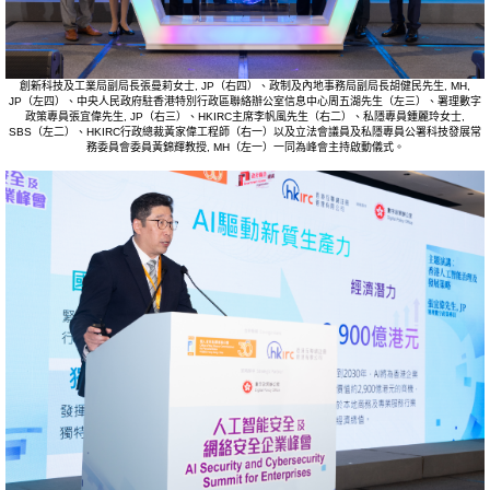
創新科技及工業局副局長張曼莉女士, JP（右四）、政制及內地事務局副局長胡健民先生, MH,
JP（左四）、中央人民政府駐香港特別行政區聯絡辦公室信息中心周五湖先生（左三）、署理數字
政策專員張宜偉先生, JP（右三）、HKIRC主席李帆風先生（右二）、私隱專員鍾麗玲女士,
SBS（左二）、HKIRC行政總裁黃家偉工程師（右一）以及立法會議員及私隱專員公署科技發展常
務委員會委員黃錦輝教授, MH（左一）一同為峰會主持啟動儀式。