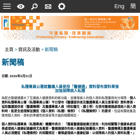
菜
快
搜
聯
設
Eng
簡
Eng
簡
單
速
索
絡
定
指
我
南
們
主頁
>
資訊及活動
>
新聞稿
新聞稿
日期: 2026年3月31日
私隱專員公署就醫護人員使用「醫健通」資料發布資料單張
加強保障病人私隱
為配合醫健通擴大了互通病人健康資料的新功能，並確保病人的個人資料私隱獲得充分保障，
個人
資料私隱專員公署（私隱專員公署）今日發布《醫護提供者及醫護專業人員注意事項》資料單張，
協助醫護提供者（醫護機構）及醫護專業人員（例如醫生、護士等）在使用醫健通處理病人
個
人資
料時，能更全面理解並遵從《個人資料（私隱）條例》（《私隱條例》）的要求
，包括有關收集及
使用個人資料、資料的準確性和保安等方面的相關規定。
個人資料私隱專員（私隱專員）鍾麗玲表示：
「
隨着醫健通被廣泛使用，利用相關電子健康系統妥
善處理病人
健康紀錄
顯得尤為重要。醫健通儲存的病人健康紀錄屬個人資料，
醫護機構及醫護專業
人員必須遵從《私隱條例》的
相關規定，
審慎處理
病人
健康紀錄，
以
保障病人的個人資料私隱
。」