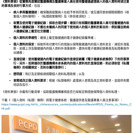
《資料單張》
從實務角度闡述醫護機構及醫護專業人員在使用醫健通處理病人的個人資料時須注意
的事項及良好行事方式
，包括：
病人參與醫健通前：
確保職員提醒病人在給予參與同意及／或互通同意前細閱相關的《收
集個人資料聲明》、《私隱政策聲明》及《參與者須知》；
取覽及使用電子健康紀錄：採取合理步驟，確保只有相關的醫護專業人員可從醫健通內取
覽病人健康紀錄，不應在未獲病人的同意下使用病人的個人資料於新目的，例如擅自將病
人健康紀錄上載至社交媒體；
個人資料的準確性：
確保上載至醫健通的電子健康紀錄屬準確；
個人資料的保安：
採取所有切實可行的措施以保障醫健通內的個人資料安全，減低外洩風
險，若遇上涉及醫健通內的個人資料外洩事故時，盡快向電子健康紀錄專員及私隱專員作
出通報；
直
接促銷：使用醫健通內的電子健康紀錄作直接促銷屬《電子健康系統條例》下的刑事罪
行，另外，若將儲存於醫護
機構
本身系統內的個人資料用於直接促銷，則必須
依從
《私隱
條例》的相關規定，否則亦屬刑事罪行；
透明度：
制訂及定期檢視相關個人資料私隱政策；以及
查閱或改正個人資料要求
：
根據《私隱條例》處理病人查閱及改正資料要求，並提供有關
培訓及指引。
《資料單張》亦載有行動清單，協助醫護機構審視是否已採取足夠措施保障個人資料私隱。
下載《〈個人資料（私隱）條例〉與電子健康系統：醫護提供者及醫護專業人員注意事項》：
https://www.pcpd.org.hk//tc_chi/resources_centre/publications/files/eHRSS_Points_to_Notes_C
HI.pdf