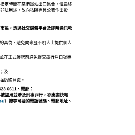
於指定時間在某港鐵站出口集合，惟最終
他非法用途，故向私隱專員公署作出投
醒市民，透過
社交媒體平台及即時通訊軟
的真偽，避免向來歷不明人士提供個人
並在正式獲聘前避免提交銀行戶口號碼
；及
強防騙意識。
423 6611
、電郵：
料被盜用並涉及刑事罪行，亦應盡快報
er/
）搜尋可疑的電話號碼、電郵地址、