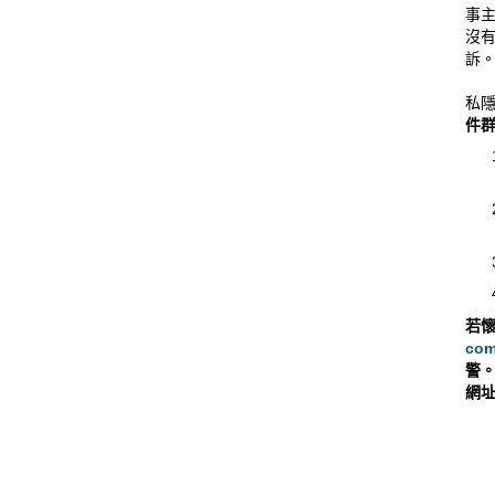
事
沒
訴
私
件
若
com
警
網