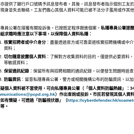
主亦提供了銀行戶口號碼予訊息發布者。其後，訊息發布者指示個別工友
有現身並失去聯絡。工友們擔心其個人資料可能已被不法分子濫用或作其
。
隱專員公署在接獲有關投訴後，已按既定程序跟進個案。
私隱專員公署提
群組
求職時應注意以下事項，以保障個人資料私隱：
核實招聘者或中介身分
：盡量透過官方或可靠渠道核實招聘機構或中介
資料；
切勿隨意披露個人資料
：了解對方收集資料的目的，僅提供必要資料，
等敏感資料；
保留通訊紀錄
：保留所有與招聘相關的通訊紀錄，以便發生問題時追查
防騙資訊
：留意私隱專員公署、警方或相關機構公布的防騙資訊，以加
懷疑個人資料被不當使用，可向私隱專員公署（「個人資料防騙熱線」：
3
munications@pcpd.org.hk
）作出查詢或投訴。市民若發現其個人資
。如有懷疑，可透過「防騙視伏器」（
https://cyberdefender.hk/scamet
址等。