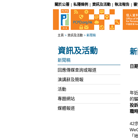
關於公署
|
私隱條例
|
資訊及活動
|
執法報告
|
審
主頁
>
資訊及活動
>
新聞稿
資訊及活動
新
新聞稿
日期
回應傳媒查詢或報道
演講辭及簡報
活動
年
專題網站
的
投
媒體報道
職
42
We
「