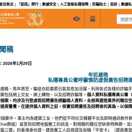
查及執法
|
「起底」罪行
|
數據安全
|
人工智能私隱保障
|
防騙貼士
|
投訴
|
數據
關鍵字搜
聞稿
: 2026年1月29日
年近歲晚
私隱專員公署呼籲慎防虛假廣告招聘
近歲晚，馬年將至，騙徒亦趁着節日氣氛愈加活躍，利用各式各樣的詐騙
騙案包括網上交友、網上購物，以及招聘詐騙等。
個人資料私隱專員公署
訴個案，均涉及刊登虛假招聘廣告誘騙個人資料，全部
與
建造業界的
職位
時提高警覺，在提供個人資料之前，核實招聘廣告及招聘者的真偽，以保
宗個案中，事主均為建築工友，他們從不同社交媒體平台及即時通訊軟件群組（包括
Chat群組）留意到招聘地盤散工的訊息，對相關的職位空缺表明興趣，
地盤三寶」的香港身份證、建造業工人註冊證及俗稱「平安卡」（建造業