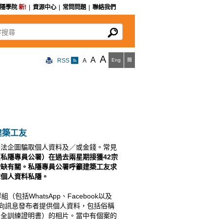
私隱學院
新!
|
資源中心
|
常問問題
|
聯絡我們
尋
A
A
RSS
A
Eng
簡
建築工友
手法企圖騙取個人資料及／或金錢。常見
（私隱專員公署）在過去兩星期接獲
42
宗
空缺有關
。私隱專員公署呼籲建築工友求
障個人資料私隱。
WhatsApp、Facebook以及
並向訊息發布者提供個人資料，包括俗稱
安全訓練證明書）的相片。當中有個案的