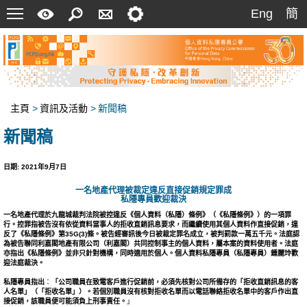
菜
快
搜
聯
設
Eng
簡
Eng
簡
單
速
索
絡
定
指
我
南
們
主頁
>
資訊及活動
>
新聞稿
新聞稿
日期: 2021年9月7日
一名地產代理被裁定違反直接促銷規定罪成
私隱專員歡迎裁決
一名地產代理於九龍城裁判法院被控違反《個人資料（私隱）條例》（《私隱條例》）的一項罪
行。控罪指被告沒有依從資料當事人的拒收直銷訊息要求，而繼續使用其個人資料作直接促銷，違
反了《私隱條例》第
35G(3)
條。被告經審訊後今日被裁定罪名成立，被判罰款一萬五千元
。
法庭認
為被告聯同利嘉閣地產有限公司（利嘉閣）共同控制事主的個人資料，屬本案的資料使用者。法庭
亦指出《私隱條例》並非只針對機構，同時適用於個人。個人資料私隱專員（私隱專員）鍾麗玲歡
迎法庭裁決。
私隱專員指出
：
「公司職員在致電客戶進行促銷前，必須先核對公司所備存的「拒收直銷訊息的客
人名單」（「拒收名單」）。若個別職員沒有核對拒收名單而以電話聯絡拒收名單中的客戶作出直
接促銷，該職員便可能須負上刑事責任。
」