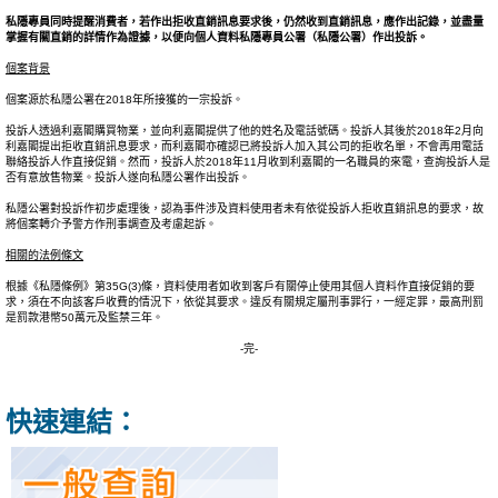
私隱專員同時提醒消費者，若作出拒收直銷訊息要求後，仍然收到直銷訊息，應作出記錄，並盡量
掌握有關直銷的詳情作為證據，以便向個人資料私隱專員公署（私隱公署）作出投訴。
個案背景
個案源於私隱公署在2018年所接獲的一宗投訴。
投訴人透過利嘉閣購買物業，並向利嘉閣提供了他的姓名及電話號碼。投訴人其後於2018年2月向
利嘉閣提出拒收直銷訊息要求，而利嘉閣亦確認已將投訴人加入其公司的拒收名單，不會再用電話
聯絡投訴人作直接促銷。然而，投訴人於2018年11月收到利嘉閣的一名職員的來電，查詢投訴人是
否有意放售物業。投訴人遂向私隱公署作出投訴。
私隱公署對投訴作初步處理後，認為事件涉及資料使用者未有依從投訴人拒收直銷訊息的要求，故
將個案轉介予警方作刑事調查及考慮起訴。
相關的法例條文
根據《私隱條例》第35G(3)條，資料使用者如收到客戶有關停止使用其個人資料作直接促銷的要
求，須在不向該客戶收費的情況下，依從其要求。違反有關規定屬刑事罪行，一經定罪，最高刑罰
是罰款港幣50萬元及監禁三年。
-完-
快速連結：