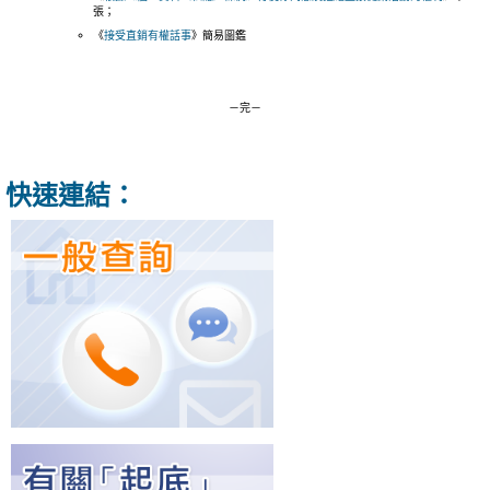
張；
《
接受直銷有權話事
》簡易圖鑑
－完－
快速連結：