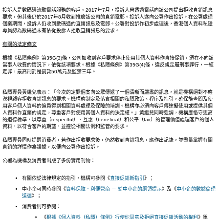
投訴人是數碼通流動電話服務的客戶。2017年7月，投訴人曾透過電話向該公司提出拒收直銷訊息
要求，但其後仍於2017年8月收到推廣該公司的直銷電郵。投訴人遂向公署作出投訴。在公署處理
個案期間，投訴人仍收到數碼通的直銷訊息及電郵。公署對投訴作初步處理後，香港個人資料私隱
專員認為數碼通未有依從投訴人拒收直銷訊息的要求。
有
關的法
定
條文
根據《私隱條例》第35G(3)條，公司如收到客戶要求停止使用其個人資料作直接促銷，須在不向該
當事人收費的情況下，依從該項要求。根據《私隱條例》第35G(4)條，違反規定屬刑事罪行，一經
定罪，最高刑罰是罰款50萬元及監禁三年。
私隱專員黃繼兒表示：「今次的定罪個案向公眾傳遞了一個清晰而嚴肅的訊息，就是機構絕對不應
漠視顧客拒收直銷訊息的要求。機構應制定及落實相關的私隱政策、程序及指引，確保能查閱及使
用客戶個人資料的僱員得到相關資料處理及保障的培訓。機構亦必須向客戶傳達擬使用或提供其個
人資料作直銷的規定，尊重客戶對使用其個人資料的決定權。」黃繼兒同時強調，機構應恪守更高
的道德標準，以尊重（respectful）、互惠（beneficial）和公平（fair）的管理價值處理客戶的個人
資料，以符合客戶的期望，並遵從相關法例和監管的要求。
私隱專員同時提醒消費者，若作出拒收要求後，仍然收到直銷訊息，應作出記錄，並盡量掌握有關
直銷的詳情作為證據，以便向公署作出投訴。
公署為機構及消費者出版了多份實用刊物：
有關依從法律規定的指引，機構可參閱《
直接促銷新指引
》；
中小企可同時參閱《
資料保障．利便營商 － 給中小企的綱領提示
》及《
中小企的數據倫理
道德
》；
消費者則可參閱：
《
根據《個人資料（私隱）條例》行使你同意及拒絕直接促銷活動的權利
》單