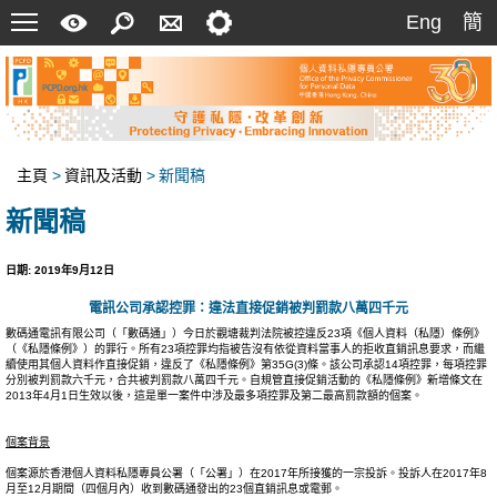
菜
快
搜
聯
設
Eng
簡
Eng
簡
單
速
索
絡
定
指
我
南
們
主頁
>
資訊及活動
>
新聞稿
新聞稿
日期:
2019年9月12日
電訊公司承認控罪：違法直接促銷被判罰款八萬四千元
數碼通電訊有限公司（「數碼通」）今日於觀塘裁判法院被控違反23項《個人資料（私隱）條例》
（《私隱條例》）的罪行。所有23項控罪均指被告沒有依從資料當事人的拒收直銷訊息要求，而繼
續使用其個人資料作直接促銷，違反了《私隱條例》第35G(3)條。該公司承認14項控罪，每項控罪
分別被判罰款六千元，合共被判罰款八萬四千元。自規管直接促銷活動的《私隱條例》新增條文在
2013年4月1日生效以後，這是單一案件中涉及最多項控罪及第二最高罰款額的個案。
個案背景
個案源於香港個人資料私隱專員公署（「公署」）在2017年所接獲的一宗投訴。投訴人在2017年8
月至12月期間（四個月內）收到數碼通發出的23個直銷訊息或電郵。