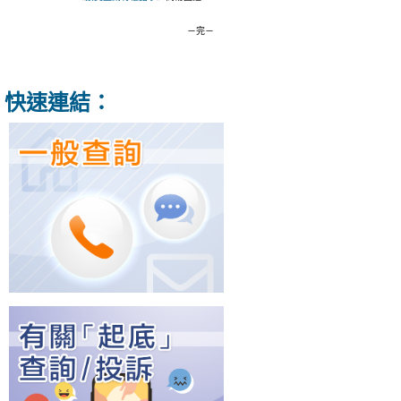
－完－
快速連結：