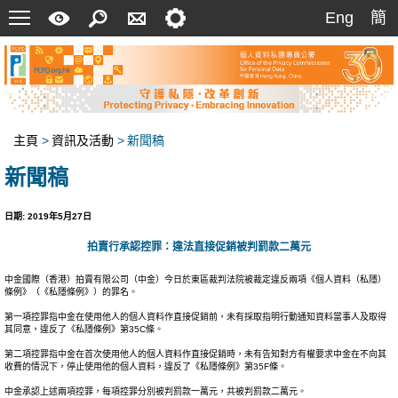
菜
快
搜
聯
設
Eng
簡
Eng
簡
單
速
索
絡
定
指
我
南
們
主頁
>
資訊及活動
>
新聞稿
新聞稿
日期: 2019年5月27日
拍賣行承認控罪：違法直接促銷被判罰款二萬元
中金國際（香港）拍賣有限公司（中金）今日於東區裁判法院被裁定違反兩項《個人資料（私隱）
條例》（《私隱條例》）的罪名。
第一項控罪指中金在使用他人的個人資料作直接促銷前，未有採取指明行動通知資料當事人及取得
其同意，違反了《私隱條例》第35C條。
第二項控罪指中金在首次使用他人的個人資料作直接促銷時，未有告知對方有權要求中金在不向其
收費的情況下，停止使用他的個人資料，違反了《私隱條例》第35F條。
中金承認上述兩項控罪，每項控罪分別被判罰款一萬元，共被判罰款二萬元。