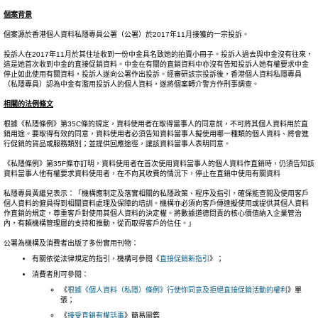
個案背景
個案源於香港個人資料私隱專員公署（公署）於2017年11月接獲的一宗投訴。
投訴人在2017年11月於其住址收到一份中金具名致她的拍賣小冊子。投訴人過去與中金沒有往來，
這是她首次收到中金的直接促銷資料。中金在有關的直銷資料中亦沒有告知投訴人她有權要求中金
停止如此使用有關資料，投訴人遂向公署作出投訴。經審研該宗投訴後，香港個人資料私隱專員
（私隱專員）認為中金有濫用投訴人的個人資料，遂將個案轉介警方作刑事調查。
相關的法例條文
根據《私隱條例》第35C條的規定，資料使用者在取得當事人的同意前，不可將其個人資料用於直
銷用途。要取得有效的同意，資料使用者必須告知資料當事人擬使用哪一種類的個人資料、將會進
行促銷的貨品或服務類別；並提供回應途徑，讓該資料當事人表明同意。
《私隱條例》第35F條亦訂明，資料使用者在首次使用資料當事人的個人資料作直銷時，仍須告知該
資料當事人他有權要求資料使用者，在不向其收費的情況下，停止在直銷中使用有關資料
私隱專員黃繼兒表示：「機構應制定及落實相關的私隱政策、程序及指引，確保能查閱及使用客戶
個人資料的僱員得到相關資料處理及保障的培訓。機構亦必須向客戶傳達擬使用或提供其個人資料
作直銷的規定，尊重客戶對使用其個人資料的決定權。將數據道德問責的核心價值納入企業管治
內，有賴機構管理層的支持和推動，從而取得客戶的信任。」
公署為機構及消費者出版了多份實用刊物：
有關依從法律規定的指引，機構可參閱《
直接促銷新指引
》；
消費者則可參閱：
《
根據《個人資料（私隱）條例》行使你同意及拒絕直接促銷活動的權利
》單
張；
《
接受直銷有權話事
》簡易圖鑑