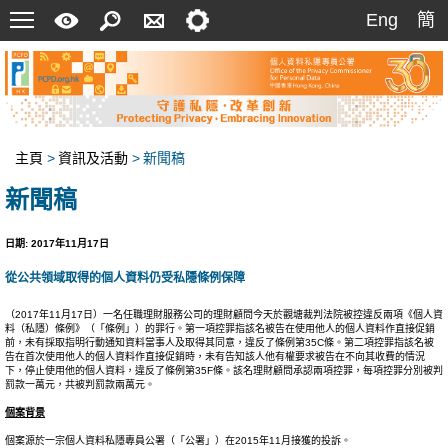
菜
快
搜
聯
設
Eng
簡
Eng
簡
單
速
索
絡
定
指
我
南
們
主頁
>
資訊及活動
>
新聞稿
新聞稿
日期: 2017年11月17日
從公共領域取得的個人資料仍受私隱條例保障
（2017年11月17日）一名任職理財服務公司的理財顧問今天於觀塘裁判法院被控違反兩項《個人資
料（私隱）條例》（「條例」）的罪行。第一項控罪指該名被告在使用他人的個人資料作直接促銷
前，未有採取指明行動通知資料當事人及取得其同意，違反了條例第35C條。第二項控罪指該名被
告在首次使用他人的個人資料作直接促銷時，未有告知該人他有權要求被告在不向其收費的情況
下，停止使用他的個人資料，違反了條例第35F條。該名理財顧問承認兩項控罪，每項控罪分別被判
罰款一萬元，共被判罰款兩萬元。
個案背景
個案源於一宗個人資料私隱專員公署（「公署」）在2015年11月接獲的投訴。