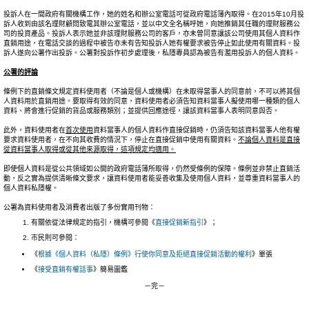
投訴人在一間政府有關機構工作，她的姓名和辦公室電話可從政府電話簿內取得。在2015年10月投
訴人收到由該名理財顧問致電其辦公室電話，並以中文全名稱呼她，向她推銷其任職的理財服務公
司的投資產品。投訴人表示她並非該理財服務公司的客戶，亦未曾同意讓該公司使用其個人資料作
直銷用途，在電話交談的過程中被告亦未有告知投訴人她有權要求被告停止如此使用有關資料。投
訴人遂向公署作出投訴。公署對投訴作初步處理後，私隱專員認為被告有濫用投訴人的個人資料。
公署的評論
條例下的直銷條文規定資料使用者（不論是個人或機構）在未取得當事人的同意前，不可以將其個
人資料用於直銷用途。要取得有效的同意，資料使用者必須告知資料當事人擬使用哪一種類的個人
資料、將會進行促銷的貨品或服務類別；並提供回應途徑，讓該資料當事人表明同意與否。
此外，資料使用者在
首次使用
資料當事人的個人資料作直接促銷時，仍須告知該資料當事人他有權
要求資料使用者，在不向其收費的情況下，停止在直接促銷中使用有關資料。
不論個人資料是直接
從資料當事人取得或從其他來源取得，這項規定均適用。
即使個人資料是從公共領域如公開的政府電話簿所取得，仍然受條例的保障。條例並非禁止直銷活
動，反之實為提供清晰條文要求，讓資料使用者能妥善收集及使用個人資料，並尊重資料當事人的
個人資料私隱權。
公署為資料使用者及消費者出版了多份實用刊物：
有關依從法律規定的指引，機構可參閱《
直接促銷新指引
》；
巿民則可參閱：
《
根據《個人資料（私隱）條例》行使你同意及拒絕直接促銷活動的權利
》單張
《
接受直銷有權話事
》簡易圖鑑
－完－