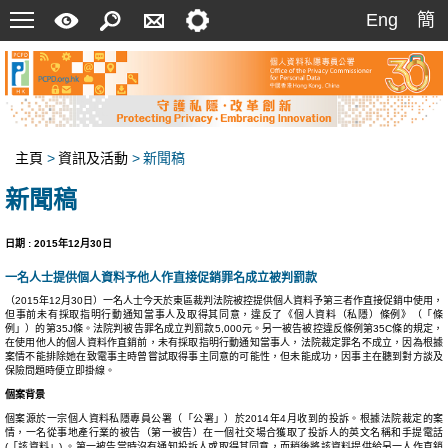
菜
快
搜
聯
設
Eng
簡
Eng
簡
單
速
索
絡
定
指
我
南
們
主頁
>
資訊及活動
>
新聞稿
新聞稿
日期 : 2015年12月30日
一名人士提供個人資料予他人作直接促銷罪名成立被判罰款
（2015年12月30日）一名人士今天於東區裁判法院被控提供個人資料予第三者作直接促銷中使用，
但事前未有採取指明行動通知當事人及取得其同意，違反了《個人資料（私隱）條例》（「條
例」）的第35J條。法院判被告罪名成立判罰款5,000元。另一被告被控違反條例第35C條的規定，
在使用他人的個人資料作直銷前，未有採取指明行動通知當事人，法院裁定罪名不成立，因為根據
案情不能排除她在致電事主時曾嘗試取得事主同意的可能性，但未能成功，因事主在聽到對方談及
保險問題時便立即掛線。
個案背景
個案源於一宗個人資料私隱專員公署（「公署」）於2014年4月收到的投訴。根據法院裁定的案
情，一名從事地產行業的被告（第一被告）在一個社交場合獲取了投訴人的英文名稱和手提電話
(「該資料」) 。第一被告當時沒有通知投訴人或取得其同意，而稍後將該資料提供給另一人作直銷