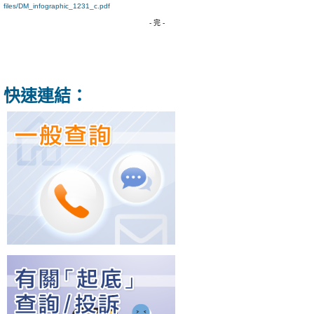
files/DM_infographic_1231_c.pdf
- 完 -
快速連結：