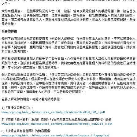
之用。
大約兩個月後，一位從事保險業的人士（第二被告）曾兩次致電投訴人的手提電話。第二被告首次
致電投訴人時，自稱是保險公司的一位財務策劃師，並指是第一被告提供投訴人的個人資料給她。
其後，第二被告再致電投訴人，意圖推介理財資訊及保險計劃時，投訴人立即表示沒有興趣，然後
即時掛線。
公署的評論
條例下的直銷條文規定資料使用者（例如個人或機構）在未取得當事人的同意前，不可以將其個人
資料用於直銷用途，或轉移相關資料予第三者作直銷。要取得有效的同意，資料使用者必須告知資
料當事人擬使用哪一種類的個人資料、將會進行促銷的貨品或服務類別；並提供回應途徑，讓該資
料當事人表明同意。
若資料使用者擬轉移個人資料予第三者作直銷，亦必須告知資料當事人其個人資料可能轉移予甚麼
類別的人士，及該資料是否為得益而轉移。資料使用者應抱著尊重個人資料私隱的態度進行直銷活
動，才可與客戶建立信任，提升直銷效能。
個人資料私隱專員黃繼兒評論稱：「這是首宗涉及提供個人資料給第三者作直接促銷而違反條例第
35J條被定罪的個案。個案顯示個人在社交場合取得他人的個人資料後，明知道第三者可能用作直接
促銷，仍將該資料轉交，當中是存在法律的風險。資料使用者（不論是機構或個人）若控制資料的
收集、持有、處理或使用，亦須遵守有關直接促銷條文的規定。我呼籲公眾人士在提供他人的個人
資料給第三者時，須尊重他人的私隱，事先告知及取得同意。」
若要了解法律的規定，可從公署的網站參閱︰
1)「直接促銷新指引」:
www.pcpd.org.hk/tc_chi/resources_centre/publications/files/GN_DM_c.pdf
2)《根據《個人資料（私隱）條例》行使你同意及拒絕直接促銷活動的權利》單張
www.pcpd.org.hk/tc_chi/resources_centre/publications/files/opt_out2015_c.pdf
3)《接受直銷有權話事》的簡易圖鑑:
www.pcpd.org.hk/tc_chi/resources_centre/publications/posters_Infographics/