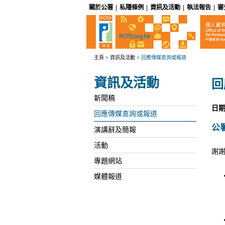
關於公署
|
私隱條例
|
資訊及活動
|
執法報告
|
審
主頁
>
資訊及活動
>
回應傳媒查詢或報道
資訊及活動
回
新聞稿
日期
回應傳媒查詢或報道
公
演講辭及簡報
活動
謝謝
專題網站
媒體報道