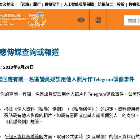
查及執法
|
「起底」罪行
|
數據安全
|
人工智能私隱保障
|
防騙貼士
|
投訴
|
數據
關鍵字搜
應傳媒查詢或報道
: 2019年6月24日
署回應有關一名區議員疑誤用他人照片作Telegram頭像事件
你的查詢，有關一名區議員疑誤用他人照片作Telegram頭像事件，公署
根據《個人資料（私隱）條例》（《私隱條例》）的規定，資料使用者
張貼載有他人影像的相片，如屬有意圖或嘗試去識辨個別人士的身份，
《私隱條例》規管。
在
個人資料私隱範疇
方面，取自公共領域（如互聯網）的個人資料仍然