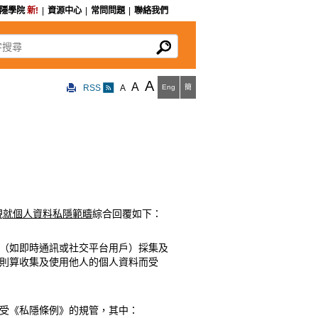
私隱學院
新!
|
資源中心
|
常問問題
|
聯絡我們
尋
A
A
RSS
A
Eng
簡
現
就個人資料私隱範疇
綜合回覆如下：
（如即時通訊或社交平台用戶）採集及
則算收集及使用他人的個人資料而受
受《私隱條例》的規管，其中：