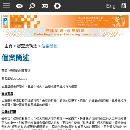
菜
快
搜
聯
設
Eng
簡
Eng
簡
單
速
索
絡
定
指
我
南
們
主頁
>
審查及執法
>
個案簡述
個案簡述
有關互聯網的個案簡述
參考編號.:2023E02
大專講師未經同意上載學生姓名、功課成績至學校官方網頁
查詢事項
大專學生查詢院校的講師可否在未有取得學生同意的情況下，把學生的課業成績資料上載於學校官
方網頁，讓公眾查閱有關課業的成績。
公署的回覆
條例旨在保障資料當事人在個人資料方面的私隱。一般而言，若披露的資料可供其他人識辨資料當
事人的身分，則有關資料有機會構成個人資料，而院校在使用（包括披露）個人資料時，須遵守條
例附表1保障資料第3原則的相關規定，即除非得到有關資料當事人的訂明同意，否則個人資料只可