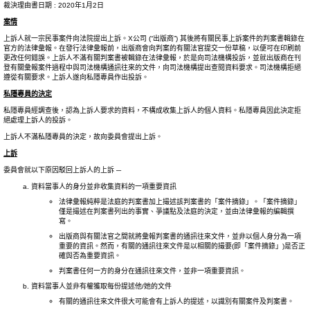
裁決理由書日期 : 2020年1月2日
案情
上訴人就一宗民事案件向法院提出上訴。X公司 (“出版商”) 其後將有關民事上訴案件的判案書輯錄在
官方的法律彙報。在發行法律彙報前，出版商會向判案的有關法官提交一份草稿，以便可在印刷前
更改任何錯誤。上訴人不滿有關判案書被輯錄在法律彙報，於是向司法機構投訴，並就出版商在刊
登有關彙報案件過程中與司法機構通訊往來的文件，向司法機構提出查閱資料要求。司法機構拒絕
遵從有關要求。上訴人遂向私隱專員作出投訴。
私隱專員的決定
私隱專員經調查後，認為上訴人要求的資料，不構成收集上訴人的個人資料。私隱專員因此決定拒
絕處理上訴人的投訴。
上訴人不滿私隱專員的決定，故向委員會提出上訴。
上訴
委員會就以下原因駁回上訴人的上訴 ─
資料當事人的身分並非收集資料的一項重要資訊
法律彙報純粹是法庭的判案書加上撮述該判案書的「案件摘錄」。「案件摘錄」
僅是撮述在判案書列出的事實、爭議點及法庭的決定，並由法律彙報的編輯撰
寫。
出版商與有關法官之間就將彙報判案書的通訊往來文件，並非以個人身分為一項
重要的資訊。然而，有關的通訊往來文件是以相關的撮要(即「案件摘錄」)是否正
確與否為重要資訊。
判案書任何一方的身分在通訊往來文件，並非一項重要資訊。
資料當事人並非有權獲取每份提述他/她的文件
有關的通訊往來文件很大可能會有上訴人的提述，以識別有關案件及判案書。