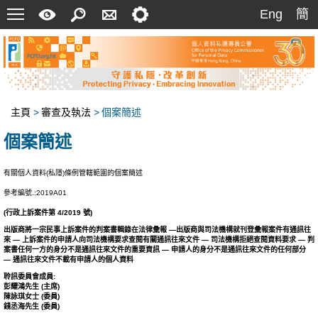
菜
快
搜
聯
設
Eng
簡
Eng
簡
單
速
索
絡
定
指
我
南
們
主頁
>
審查及執法
>
個案簡述
個案簡述
有關個人資料(私隱)條例管轄範圍的個案簡述
參考編號.:2019A01
(行政上訴案件第 4/2019 號)
出版商將一宗民事上訴案件的判案書輯錄在法律彙報 —出版商與司法機構就刊登彙報案件有通訊往
來 — 上訴案件的申請人向司法機構要求查閱有關通訊往來文件 — 司法機構拒絕查閱資料要求 — 判
案書任何一方的身分不是通訊往來文件的重要資訊 — 申請人的身分不是通訊往來文件的任何部分
— 通訊往來文件不載有申請人的個人資料
聆訊委員會成員:
彭耀鴻先生 (主席)
陳詠琪女士 (委員)
錢丞海先生 (委員)