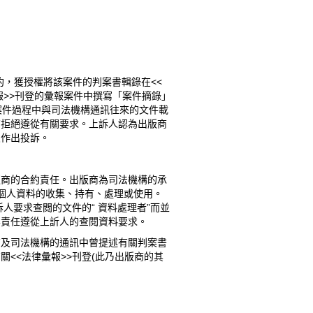
合約，獲授權將該案件的判案書輯錄在<<
律彙報>>刊登的彙報案件中撰寫「案件摘錄」
有關彙報案件過程中與司法機構通訊往來的文件載
商拒絕遵從有關要求。上訴人認為出版商
員作出投訴。
版商的合約責任。出版商為司法機構的承
的個人資料的收集、持有、處理或使用。
屬上訴人要求查閲的文件的“ 資料處理者”而並
無責任遵從上訢人的查閱資料要求。
商及司法機構的通訊中曾提述有關判案書
<<法律彙報>>刊登(此乃出版商的其