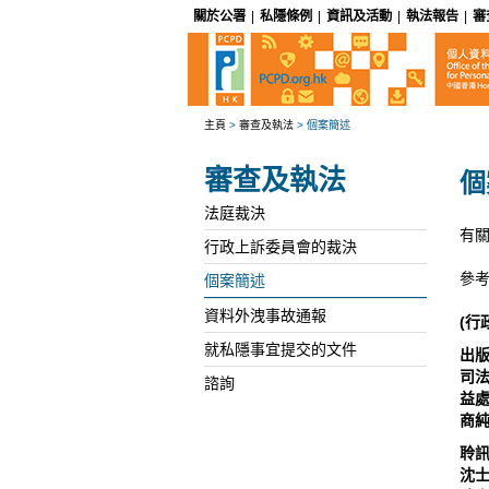
關於公署
|
私隱條例
|
資訊及活動
|
執法報告
|
審
主頁
>
審查及執法
>
個案簡述
審查及執法
個
法庭裁決
有關
行政上訴委員會的裁決
參考
個案簡述
資料外洩事故通報
(行
就私隱事宜提交的文件
出
司法
諮詢
益處
商純
聆訊
沈士