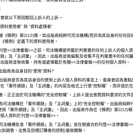
訴
會就以下原因駁回上訴人的上訴 ─
) “資料使用者” 與 “資料處理者”
根據《條例》第2(12)條，如出版商純粹代司法機構(而非為其自身的任何
為《條例》定義下的資料使用者。
在刊登<<法律彙報>>之前，司法機構提供載於判案書的任何上訴人的個
摘錄」及「主詞彙」。因此，出版商並無編製及收集不在判案書中的任何
出版商並無收集、持有或處理載於有關<<法律彙報>>的任何個人資料。
) 出版商為自身目的“使用”資料?
就出版商是否為其自身目的使用上訴人個人資料的事宜上，委員會認為重點
在「案件摘錄」及「主詞彙」的內容及格式上行使“控制權” ，而非放於在
再者，正正由於司法機構的“完全控制權”，上訴人提出查閱資料要求的文件
因為司法機構在「案件摘錄」及「主詞彙」上的“完全控制權”，出版商純粹
使用「案件摘錄」及「主詞彙」。因此，出版商作為在《條例》第2(12)
個人資料於刊登<<法律彙報>>。
在司法機構批准「案件摘錄」及「主詞彙」並在根據合約刊登<<法律彙報
(如銷售、出售及目標訂購者的控制)毫無關聯。