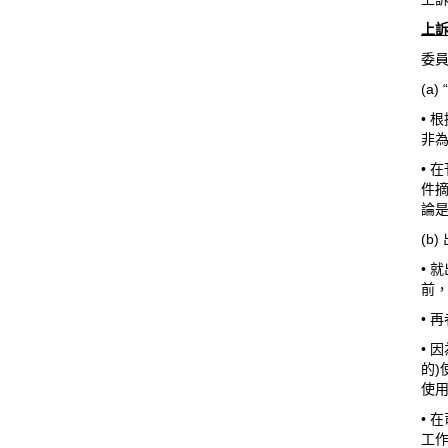
上
委員
(a
• 
非
• 
件
論是
(b
• 
前，
• 
• 
的)
使用
• 
工作