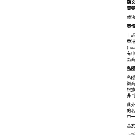
陳文
黃朝
裁決
案
上訴
香港
(h
有
為
私
私
辦商
根據
非 
此
的名
中
基
上