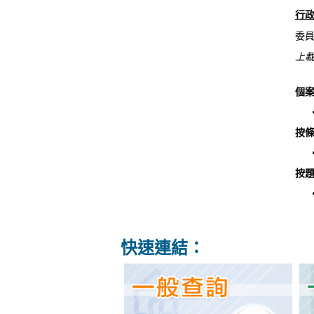
行
委
上載
個案
按條
按題
快速連結：