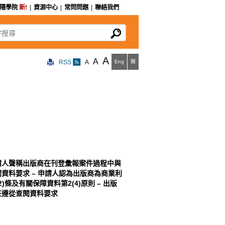
私隱學院
新!
|
資源中心
|
常問問題
|
聯絡我們
尋
A
A
RSS
A
Eng
簡
請人聲稱出版商在刊登彙報案件過程中與
資料要求 – 申請人認為出版商為商業利
)條及有關保障資料第2(4)原則 – 出版
任遵從查閱資料要求