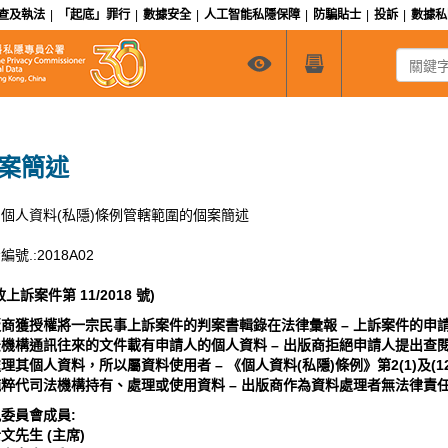
查及執法
|
「起底」罪行
|
數據安全
|
人工智能私隱保障
|
防騙貼士
|
投訴
|
數據
關鍵字搜
案簡述
個人資料(私隱)條例管轄範圍的個案簡述
編號.:2018A02
政上訴案件第 11/2018 號)
版商獲授權將一宗民事上訴案件的判案書輯錄在法律彙報 – 上訴案件的申
機構通訊往來的文件載有申請人的個人資料 – 出版商拒絕申請人提出查閱
理其個人資料，所以屬資料使用者 – 《個人資料(私隱)條例》第2(1)及(12
粹代司法機構持有、處理或使用資料 – 出版商作為資料處理者無法律責
委員會成員:
文先生 (主席)