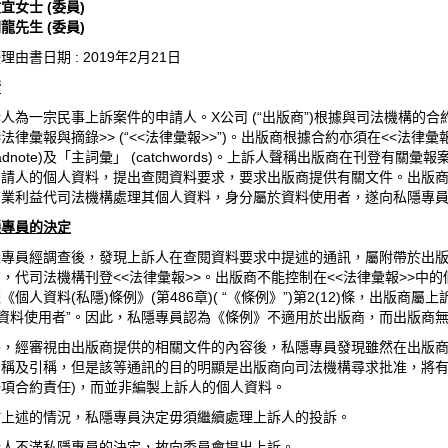
宜女士 (委員)
龍先生 (委員)
理由書日期 : 2019年2月21日
情
人為一宗民事上訴案件的申請人。X公司 (“出版商”)根據與司法機構的
法律彙報與摘錄>> (“<<法律彙報>>”)。出版商根據合約亦須在<<法
eadnote)及「主詞彙」 (catchwords)。上訴人聲稱出版商在刊登
申請人的個人資料，提出查閱資料要求，要求出版商提供有關文件。出版
商業利益代司法機構處理其個人資料，身分屬於資料使用者，遂向私隱專
隱專員的決定
隱專員經調查後，發現上訴人在查閱資料要求中提述的通訊，屬附帶於出
，代司法機構刊登<<法律彙報>>。出版商不能控制在<<法律彙報>>中
《個人資料(私隱)條例》(第486章)( “《條例》”)第2(12)條，出版商
“資料使用者”。因此，私隱專員認為《條例》不適用於出版商，而出版商
外，經審視由出版商提供的相關文件的內容後，私隱專員發現雖然在出版
稱及引稱，但是該等通訊的目的明顯是出版商向司法機構尋求批准，將有關
一項合約責任)，而並非編製上訴人的個人資料。
於上述的情況，私隱專員決定毋須繼續處理上訴人的投訴。
訴人不滿私隱專員的決定，故向委員會提出上訴。