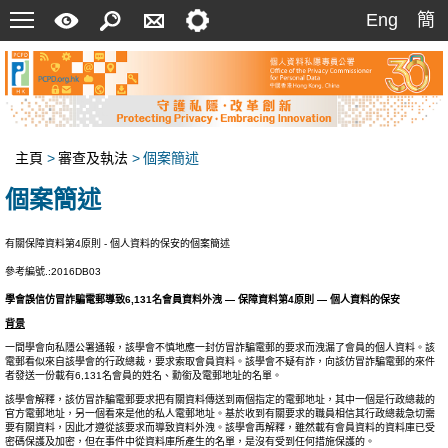
菜
快
搜
聯
設
Eng
簡
Eng
簡
單
速
索
絡
定
指
我
南
們
主頁
>
審查及執法
>
個案簡述
個案簡述
有關保障資料第4原則 - 個人資料的保安的個案簡述
參考編號.:2016DB03
學會誤信仿冒詐騙電郵導致6,131名會員資料外洩 — 保障資料第4原則 — 個人資料的保安
背景
一間學會向私隱公署通報，該學會不慎地應一封仿冒詐騙電郵的要求而洩漏了會員的個人資料。該
電郵看似來自該學會的行政總裁，要求索取會員資料。該學會不疑有詐，向該仿冒詐騙電郵的來件
者發送一份載有6,131名會員的姓名、勳銜及電郵地址的名單。
該學會解釋，該仿冒詐騙電郵要求把有關資料傳送到兩個指定的電郵地址，其中一個是行政總裁的
官方電郵地址，另一個看來是他的私人電郵地址。基於收到有關要求的職員相信其行政總裁急切需
要有關資料，因此才遵從該要求而導致資料外洩。該學會再解釋，雖然載有會員資料的資料庫已受
密碼保護及加密，但在事件中從資料庫所產生的名單，是沒有受到任何措施保護的。