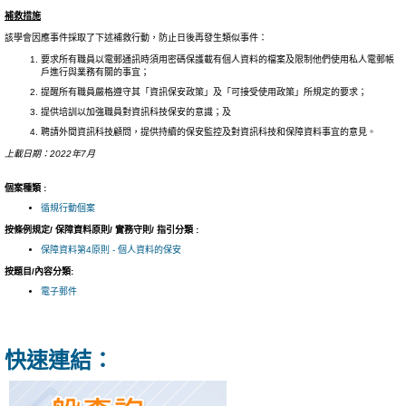
補救措施
該學會因應事件採取了下述補救行動，防止日後再發生類似事件：
要求所有職員以電郵通訊時須用密碼保護載有個人資料的檔案及限制他們使用私人電郵帳
戶進行與業務有關的事宜；
提醒所有職員嚴格遵守其「資訊保安政策」及「可接受使用政策」所規定的要求；
提供培訓以加強職員對資訊科技保安的意識；及
聘請外間資訊科技顧問，提供持續的保安監控及對資訊科技和保障資料事宜的意見。
上載日期：2022年7月
個案種類 :
循規行動個案
按條例規定/ 保障資料原則/ 實務守則/ 指引分類 :
保障資料第4原則 - 個人資料的保安
按題目/內容分類:
電子郵件
快速連結：