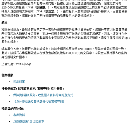
金額相連交易避開金管局所訂的較高門檻，該銀行因而將上述現金總額設定為一個遠低於港幣
120,000元的金額（下稱「
該金額
」），規定職員在涉及該金額或以上的交易中必須收集現金支票
持票人身份證明文件副本（下稱「
該規定
」）。由於投訴人並非該銀行的賬戶持有人，而其交易金
額超過該金額，該銀行遂為了執行盡職審查而收集投訴人的身份證副本。
結果
私隱專員認為，既然金管局已定下一套執行盡職審查的標準供業界依從，該銀行不應因為其日常業
務少有涉及大額現金支票交易，而以一個較金管局所訂為低的金額釐定該規定。因此，該銀行在非
為了符合金管局要求的情況下收集現金支票持票人的身份證副本屬超乎適度，違反了保障資料第1(1)
原則的規定。
經本署介入後，該銀行已修訂該規定，將該金額提高至港幣120,000元，即與金管局的要求一致。
此外，該銀行亦承諾銷毀過去在涉及金額低於港幣120,000元的交易中，向現金支票持票人收集的
身份證明文件副本。
上載日期：2015年4月
個案種類 :
投訴個案
按條例規定/ 保障資料原則/ 實務守則/ 指引分類 :
保障資料第1原則 - 收集個人資料的目的及方式
《身分證號碼及其他身分代號實務守則》
按題目/內容分類:
客戶資料
身份證號碼/ 身份證副本