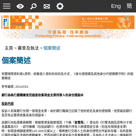
菜
快
搜
聯
設
Eng
簡
Eng
簡
單
速
索
絡
定
指
我
南
們
主頁
>
審查及執法
>
個案簡述
個案簡述
有關保障資料第1原則 - 收集個人資料的目的及方式 , 《身分證號碼及其他身分代號實務守則》的個
案簡述
參考編號.:2014C01
銀行為執行盡職審查而過度收集現金支票持票人的身份證副本
投訴內容
投訴人到某銀行兌現一張現金支票，由於銀行職員已記錄了他的姓名及身份證號碼，他質疑該銀行
是否有必要再收集其身份證副本。
該銀行向私隱專員解釋，根據香港金融管理局（下稱「
金管局
」）發出的《打擊洗錢及恐怖分子資
金籌集指引》，認可機構（包括該銀行）在替非賬戶持有人辦理現金交易（包括兌現現金支票）
時，如現金總額達港幣120,000元或以上，需將進行交易人士的身份證明文件副本存檔，目的是執
行預防詐騙及洗錢的盡職審查。然而該銀行考慮到其日常業務需要，及為防止不法者以一連串較低