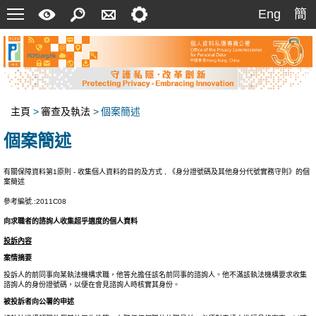
菜
快
搜
聯
設
Eng
簡
Eng
簡
單
速
索
絡
定
指
我
南
們
主頁
>
審查及執法
>
個案簡述
個案簡述
有關保障資料第1原則 - 收集個人資料的目的及方式 , 《身分證號碼及其他身分代號實務守則》的個
案簡述
參考編號.:2011C08
向求職者的諮詢人收集超乎適度的個人資料
投訴內容
案情摘要
投訴人的前同事向某執法機構求職，他答允擔任該名前同事的諮詢人。他不滿該執法機構要求收集
諮詢人的身份證號碼，以便在會見諮詢人時核實其身份。
被投訴者向公署的申述