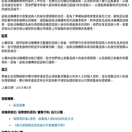
該執法機構解釋他們基於工作性質，在聘任任何職位的職員前，必須對申請人進行品格審查，以確
定其誠信及操守，而他們要求申請人提供兩名相識已超過3年的諮詢人，以便能夠客觀地評估申請人
的誠信及操守。
該執法機構表示收集諮詢人的身份證號碼的目的，是為了準確無誤地核實其身份之用，避免因出錯
而影響申請者被聘任的機會，或阻礙該執法機構有效完成審查程序，對申請者及該執法機構造成損
害。該執法機構認為身份證號碼是確認諮詢人身份所需最基本的資料，他們在會見諮詢人時，會要
求他出示身份證以便核對在職位申請表上所填報的身份證號碼的真確性。
結果
公署認為，既然該執法機構會主動邀約諮詢人會面，他們便可在會見時核對諮詢人的姓名及其他資
料，並可透過會面時的對話作出專業判斷，因此，該執法機構根本毋須收集諮詢人的身份證號碼以
核對其身份。
公署向該執法機構發出執行通知，指令他們停止收集諮詢人的身份證號碼，以及銷毁已收集的有關
資料。其後，該執法機構依從該執行通知。
啟示
準僱主在招聘過程中應仔細考慮是否必須收集求職者以外的人士的個人資料，並在收集任何人的身
份證號碼前，應仔細考慮是否有任何其他較不侵犯私隱的辦法以代替收集身份證號碼。
上載日期：2015年2月
個案種類 :
投訴個案
按條例規定/ 保障資料原則/ 實務守則/ 指引分類 :
保障資料第1原則 - 收集個人資料的目的及方式
《身分證號碼及其他身分代號實務守則》