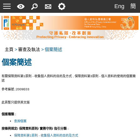
菜
快
搜
聯
設
Eng
簡
Eng
簡
單
速
索
絡
定
指
我
南
們
主頁
>
審查及執法
>
個案簡述
個案簡述
有關保障資料第1原則 - 收集個人資料的目的及方式 , 保障資料第3原則 - 個人資料的使用的個案簡
述
參考編號.:2009E03
此頁暫只提供英文版
個案種類 :
查詢個案
按條例規定/ 保障資料原則/ 實務守則/ 指引分類 :
保障資料第1原則 - 收集個人資料的目的及方式