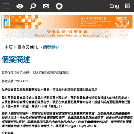
菜
快
搜
聯
設
Eng
簡
Eng
簡
單
速
索
絡
定
指
我
南
們
主頁
>
審查及執法
>
個案簡述
個案簡述
有關保障資料第3原則 - 個人資料的使用的個案簡述
參考編號.:2009A05
互助委員會公開張貼載有投訴人姓名、地址及糾紛詳情的會議記錄及告示
屋村互助委員會與投訴人就屋村活動售票出現糾紛，互助委員會其後將載有投訴人的姓名和地址，
以及有關糾紛詳情的會議記錄及告示，張貼在大廈互助委員會佈告箱。投訴人認為互助委員會已違
反《個人資料（私隱）條例》(下稱「條例」)。
投訴人是屋村的住戶，與屋村互助委員會就處理屋村活動售票糾紛事宜 - 互助委員會公開張貼載有
投訴人姓名、地址及糾紛詳情的會議記錄及告示 - 會議記錄及告示其後被除下 - 該會的行為有否違反
保障資料第3原則 - 私隱專員可否基於涉嫌行為已被終止，作出不繼續調查的決定 - 條例規定私隱專
員的調查內容不得用於民事法律程序上 - 條例第 39(2)(d)、45(2) 及46條
投訴內容