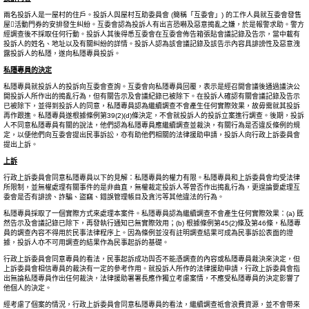
兩名投訴人是一屋村的住戶。投訴人與屋村互助委員會 (簡稱「互委會」) 的工作人員就互委會發售
屋活動門券的安排發生糾紛。互委會認為投訴人有出言恐嚇及惡意搗亂之嫌，於是報警求助。警方
經調查後不採取任何行動。投訴人其後得悉互委會在互委會佈告箱張貼會議記錄及告示，當中載有
投訴人的姓名、地址以及有關糾紛的詳情。投訴人認為該會議記錄及該告示內容具誹謗性及惡意洩
露投訴人的私隱，遂向私隱專員投訴。
私隱專員的決定
私隱專員就投訴人的投訴向互委會查詢。互委會向私隱專員回覆，表示是經召開會議後通過議決公
開投訴人所作出的搗亂行為，但有關告示及會議紀錄已被除下。在投訴人確認有關會議記錄及告示
已被除下，並得到投訴人的同意，私隱專員認為繼續調查不會產生任何實際效果，故毋需就其投訴
再作跟進。私隱專員遂根據條例第39(2)(d)條決定，不會就投訴人的投訴立案進行調查。後期，投訴
人不同意私隱專員有關的說法，他們認為私隱專員應繼續調查並裁決，有關行為是否違反條例的規
定，以便他們向互委會提出民事訴訟，亦有助他們相關的法律援助申請，投訴人向行政上訴委員會
提出上訴。
上訴
行政上訴委員會同意私隱專員以下的見解：私隱專員的權力有限。私隱專員和上訴委員會均受法律
所限制，並無權處理有關事件的是非曲直，無權裁定投訴人等曾否作出搗亂行為，更遑論要處理互
委會是否有誹謗、詐騙、盜竊、錯誤管理帳目及貪污等其他違法的行為。
私隱專員採取了一個實際方式來處理本案件。私隱專員認為繼續調查不會產生任何實際效果：(a) 既
然告示及會議記錄已除下，再發執行通知已無實際效用；(b) 根據條例第45(2)條及第46條，私隱專
員的調查內容不得用於民事法律程序上。因為條例並沒有註明調查結果可成為民事訴訟表面的證
據，投訴人亦不可用調查的結果作為民事起訴的基礎。
行政上訴委員會同意專員的看法，民事起訴成功與否不能憑調查的內容或私隱專員裁決來決定，但
上訴委員會相信專員的裁決有一定的參考作用。就投訴人所作的法律援助申請，行政上訴委員會指
出無論私隱專員作出任何裁決，法律援助署署長應作獨立考慮案情，不應受私隱專員的決定影響了
他個人的決定。
經考慮了個案的情況，行政上訴委員會同意私隱專員的看法，繼續調查祗會浪費資源，並不會帶來