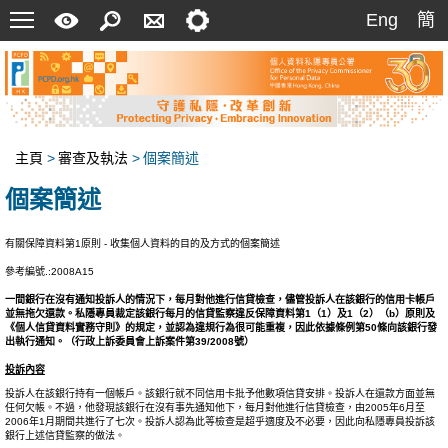
菜
快
搜
聯
設
Eng
簡
Eng
簡
單
速
索
絡
定
指
我
南
們
主頁
>
審查及執法
>
個案簡述
個案簡述
有關保障資料第1原則 - 收集個人資料的目的及方式的個案簡述
參考編號.:2008A15
一間銀行在沒有通知投訴人的情況下，每月對他進行信貸檢查，儘管投訴人在該銀行的信用卡帳戶
並無拖欠還款。私隱專員裁定該銀行每月的信貸監察違反保障資料第1（1）及1（2）（b）原則及
《個人信貸資料實務守則》的規定，並認為違規行為很可能重複，因此依據條例第50條向該銀行發
出執行通知。（行政上訴委員會上訴案件第39/2008號）
投訴內容
投訴人在該銀行持有一個帳戶。該銀行就不同信用卡批予他數項信貸安排。投訴人在還款方面並無
任何欠帳。不過，他發現該銀行在沒有事先通知他下，每月對他進行信貸檢查，由2005年6月至
2006年1月期間共進行了七次。投訴人認為此等檢查是超乎適度及不必要，因此向私隱專員投訴該
銀行上述信貸監察的做法。