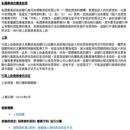
私隱專員的調查結果
私隱專員認為該銀行每月向環聯資訊有限公司（一間信貸資料機構）查閱投訴人的信貸資料，以進
行信貸監察，是違反了保障資料第1（1）及1（2）（b）原則，因為該銀行沒有遵從《個人信貸資
料實務守則》（下稱「守則」）的條文。該銀行的做法並不在守則容許的情況之內。由於該銀行很
可能會繼續及重複這做法，私隱專員依據條例第50 條，向該銀行發出執行通知，其中要求該銀行停
止有關信貸監察的做法，及銷毀透過這方法向環聯收取的所有客戶信貸資料。該銀行不滿私隱專員
的決定，向行政上訴委員會提出上訴。
上訴
行政上訴委員會大多數認為該銀行以自動化系統檢討投訴人的信貸安排是符合守則的規定。雖然本
個案的檢討次數頻密得變成監察工作，但並沒有影響為增加、減少或取消信貸額而檢討投訴人的信
貸安排的特性。此外，行政上訴委員會認為，作為一間穩健負責的銀行，該銀行定期對所有信貸安
排進行風險為本的評估及檢討並沒有錯。這是與該銀行的職能或活動直接有關的合法目的，並大致
上獲得香港金融管理局、香港銀行公會及存款公司公會的支持。該銀行使用統計程式開發自己的自
動化風險評分系統，以分析所取得的信貸資料，並無不妥。在這情況下，不能說該銀行取得的資料
超乎適度，以及收集方式不公平和不合法。
行政上訴委員會的決定
上訴得直，執行通知被撤銷。
上載日期：2014年3月
個案種類 :
上訴個案
按條例規定/ 保障資料原則/ 實務守則/ 指引分類 :
保障資料第1原則 - 收集個人資料的目的及方式