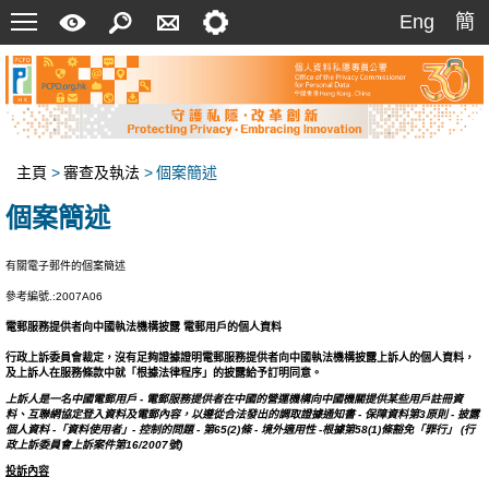
菜
快
搜
聯
設
Eng
簡
Eng
簡
單
速
索
絡
定
指
我
南
們
主頁
>
審查及執法
>
個案簡述
個案簡述
有關電子郵件的個案簡述
參考編號.:2007A06
電郵服務提供者向中國執法機構披露 電郵用戶的個人資料
行政上訴委員會裁定，沒有足夠證據證明電郵服務提供者向中國執法機構披露上訴人的個人資料，
及上訴人在服務條款中就「根據法律程序」的披露給予訂明同意。
上訴人是一名中國電郵用戶 - 電郵服務提供者在中國的營運機構向中國機關提供某些用戶註冊資
料、互聯網協定登入資料及電郵內容，以遵從合法發出的調取證據通知書 - 保障資料第3原則 - 披露
個人資料 -「資料使用者」- 控制的問題 - 第65(2)條 - 境外適用性 -根據第58(1)條豁免「罪行」 (行
政上訴委員會上訴案件第16/2007號)
投訴內容