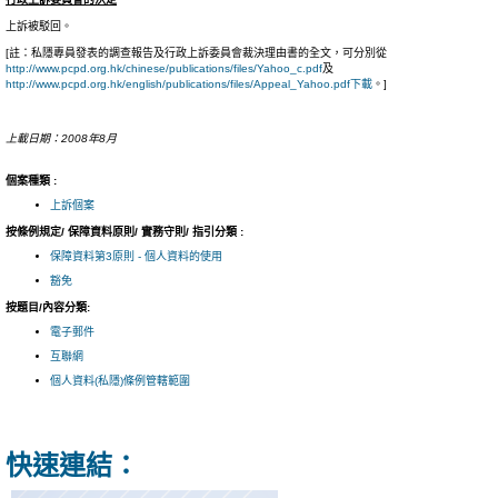
上訴被駁回。
[註：私隱專員發表的調查報告及行政上訴委員會裁決理由書的全文，可分別從
http://www.pcpd.org.hk/chinese/publications/files/Yahoo_c.pdf
及
http://www.pcpd.org.hk/english/publications/files/Appeal_Yahoo.pdf下載
。]
上載日期：2008年8月
個案種類 :
上訴個案
按條例規定/ 保障資料原則/ 實務守則/ 指引分類 :
保障資料第3原則 - 個人資料的使用
豁免
按題目/內容分類:
電子郵件
互聯網
個人資料(私隱)條例管轄範圍
快速連結：