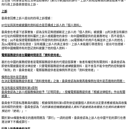
至包括《刑事事宜相互法律協助條例》(第525章)適用的罪行。上訴人對私隱專員的調查結果不滿，
向行政上訴委員會提出上訴。
上訴
委員會回應上訴人提出的四項上訴理據：
IP位址與其他被披露的資料結合是否構成上訴人的「個人資料」
委員會在考慮下述事實後，認為沒有足夠證據斷定上訴人的「個人資料」被披露：(i)判決書沒有顯示
IP位址的相關使用者資料屬於上訴人或揭露他的身份，向中國機關提供的是業務地址，而不是個人
地址；(ii)不能保證電郵服務用戶所提供的資料是真的；(iii)電郵帳戶的用戶名稱並非上訴人的姓名；
及(iv)電郵是以別名發送，沒有揭露上訴人的真正身份。上訴人未能履行舉證責任，提出可信證據，
證明中國機關持有的登記資料披露了他的個人資料。
電郵服務提供者在關鍵時間是否「資料使用者」
基於在中國的業務經營者是電郵服務提供者的代理這個事實，後者有權控制有關資料。委員會認為
即使有關披露是受法律迫使，只要電郵服務提供者
選擇
披露資料，是不會及不能令他們的控制變得
「無效」的。委員會裁定，電郵服務提供者是條例所界定的「資料使用者」。
條例在境外是否適用
在決定電郵服務提供者是「資料使用者」之後，委員會認為無需再看條例在境外是否適用的問題。
有沒有違反保障資料第3原則
委員會認為上訴人經服務條款給予「訂明同意」，授權電郵服務提供者「根據法律程序」作出有關
披露。
委員會不同意私隱專員的觀點：根據保障資料第3原則依從披露個人資料的法定要求應被視為與收集
目的相符的使用。委員會認為「
向刑事檢控機關披露個人資料不能被視為有關各方在資料收集時所
預定的『使用』
」。
關於第58條豁免條文的適用問題及「罪行」一詞的詮釋，委員會認為上訴人在中國干犯的罪行在香
港法律下不構成罪行。
行政上訴委員會的決定