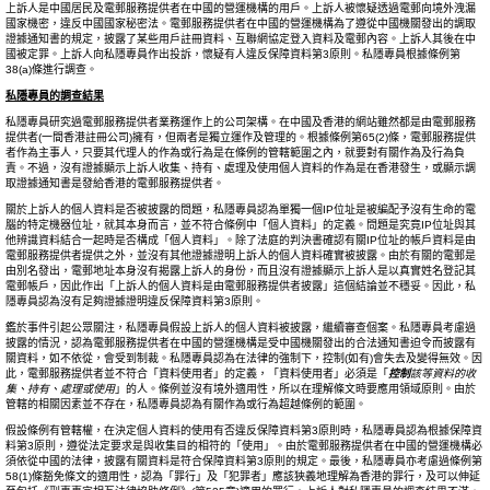
上訴人是中國居民及電郵服務提供者在中國的營運機構的用戶。上訴人被懷疑透過電郵向境外洩漏
國家機密，違反中國國家秘密法。電郵服務提供者在中國的營運機構為了遵從中國機關發出的調取
證據通知書的規定，披露了某些用戶註冊資料、互聯網協定登入資料及電郵內容。上訴人其後在中
國被定罪。上訴人向私隱專員作出投訴，懷疑有人違反保障資料第3原則。私隱專員根據條例第
38(a)條進行調查。
私隱專員的調查結果
私隱專員研究過電郵服務提供者業務運作上的公司架構。在中國及香港的網站雖然都是由電郵服務
提供者(一間香港註冊公司)擁有，但兩者是獨立運作及管理的。根據條例第65(2)條，電郵服務提供
者作為主事人，只要其代理人的作為或行為是在條例的管轄範圍之內，就要對有關作為及行為負
責。不過，沒有證據顯示上訴人收集、持有、處理及使用個人資料的作為是在香港發生，或顯示調
取證據通知書是發給香港的電郵服務提供者。
關於上訴人的個人資料是否被披露的問題，私隱專員認為單獨一個IP位址是被編配予沒有生命的電
腦的特定機器位址，就其本身而言，並不符合條例中「個人資料」的定義。問題是究竟IP位址與其
他辨識資料結合一起時是否構成「個人資料」。除了法庭的判決書確認有關IP位址的帳戶資料是由
電郵服務提供者提供之外，並沒有其他證據證明上訴人的個人資料確實被披露。由於有關的電郵是
由別名發出，電郵地址本身沒有揭露上訴人的身份，而且沒有證據顯示上訴人是以真實姓名登記其
電郵帳戶，因此作出「上訴人的個人資料是由電郵服務提供者披露」這個結論並不穩妥。因此，私
隱專員認為沒有足夠證據證明違反保障資料第3原則。
鑑於事件引起公眾關注，私隱專員假設上訴人的個人資料被披露，繼續審查個案。私隱專員考慮過
披露的情況，認為電郵服務提供者在中國的營運機構是受中國機關發出的合法通知書迫令而披露有
關資料，如不依從，會受到制裁。私隱專員認為在法律的強制下，控制(如有)會失去及變得無效。因
此，電郵服務提供者並不符合「資料使用者」的定義，「資料使用者」必須是「
控制
該等資料的收
集、持有、處理或使用
」的人。條例並沒有境外適用性，所以在理解條文時要應用領域原則。由於
管轄的相關因素並不存在，私隱專員認為有關作為或行為超越條例的範圍。
假設條例有管轄權，在決定個人資料的使用有否違反保障資料第3原則時，私隱專員認為根據保障資
料第3原則，遵從法定要求是與收集目的相符的「使用」。由於電郵服務提供者在中國的營運機構必
須依從中國的法律，披露有關資料是符合保障資料第3原則的規定。最後，私隱專員亦考慮過條例第
58(1)條豁免條文的適用性，認為「罪行」及「犯罪者」應該狹義地理解為香港的罪行，及可以伸延