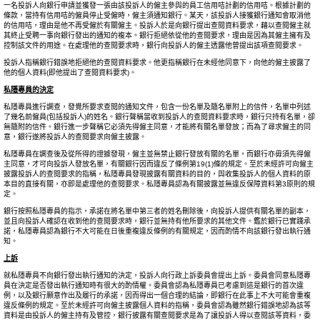
一名投訴人向銀行申請並獲發一張由該投訴人的僱主參與的員工信用咭計劃的信用咭。根據計劃的
條款，當持有信用咭的僱員停止受僱時，僱主須通知銀行。某天，該投訴人接獲銀行通知會取消他
的信用咭，理由是他不再受僱於有關僱主。投訴人於是向銀行提出查閱資料要求，藉以查閱僱主就
其終止受聘一事向銀行發出的通知的複本。銀行拒絕依從他的查閱要求，理由是因為其僱主擁有及
控制該文件的用途。在處理他的查閱要求時，銀行向投訴人的僱主透露他曾提出該項查閱要求。
投訴人指稱銀行錯誤地拒絕他的查閱資料要求。他更指稱銀行在未經他同意下，向他的僱主披露了
他的個人資料(即他提出了查閱資料要求)。
私隱專員的決定
私隱專員進行調查，發覺所要求查閱的通知文件，包含一份名單及隨名單附上的信件，名單中列述
了幾名前僱員(包括投訴人)的姓名。銀行聲稱當收到投訴人的查閱資料要求時，銀行只持有名單，卻
無隨附的信件。銀行進一步聲稱它必須先得僱主同意，才能將有關名單發放；而為了尋求僱主的同
意，銀行遂將投訴人的查閱要求向僱主披露。
私隱專員在調查後及從所得的證據發現，僱主並無禁止銀行發放有關的名單，而銀行亦毋須先得僱
主同意，才可向投訴人發放名單，有關銀行因而違反了條例第19(1)條的規定。至於未經許可向僱主
披露投訴人的查閱要求的指稱，私隱專員發現披露有關資料的目的，與收集投訴人的個人資料的原
本目的直接有關，亦即是處理他的查閱要求。私隱專員認為有關披露並無違反保障資料第3原則的規
定。
銀行按照私隱專員的指示，承諾在將名單中第三者的姓名刪除後，向投訴人提供有關名單的副本，
並且向投訴人確認在收到他的查閱要求時，銀行並無持有他所要求的其他文件。鑑於銀行已實踐承
諾，私隱專員認為銀行不大可能在日後重複違反條例的有關規定，因而酌情不向該銀行發出執行通
知。
上訴
就私隱專員不向銀行發出執行通知的決定，投訴人向行政上訴委員會提出上訴。委員會同意私隱專
員在決定是否發出執行通知時有很大的酌情權。委員會認為私隱專員已考慮到這是銀行的首次違
例，以及銀行願意作出及履行的承諾，因而得出一個合理的結論，即銀行在此事上不大可能會重複
違反條例的規定。至於未經許可向僱主披露個人資料的指稱，委員會認為雖然銀行錯誤地認為該等
資料是由投訴人的僱主持有及管控，銀行披露有關查閱要求是為了讓投訴人得以查閱該等資料，委