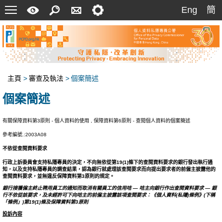
菜
快
搜
聯
設
Eng
簡
Eng
簡
單
速
索
絡
定
指
我
南
們
主頁
>
審查及執法
>
個案簡述
個案簡述
有關保障資料第3原則 - 個人資料的使用 , 保障資料第6原則 - 查閱個人資料的個案簡述
參考編號.:2003A08
不依從查閱資料要求
行政上訴委員會支持私隱專員的決定，不向無依從第19(1)條下的查閱資料要求的銀行發出執行通
知，以及支持私隱專員的調查結果，認為銀行就處理該查閱要求而向提出要求者的前僱主披露他的
查閱資料要求，並無違反保障資料第3原則的規定。
銀行接獲僱主終止聘用員工的通知而取消有關員工的信用咭 — 咭主向銀行作出查閱資料要求 — 銀
行不依從該要求，及未經許可下向咭主的前僱主披露該項查閱要求：《個人資料(私隱)條例》(下稱
「條例」)第19(1)條及保障資料第3原則
投訴內容