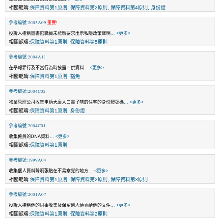
相關範疇:
保障資料第1原則
,
保障資料第2原則
,
保障資料第4原則
,
身份證
參考編號:2003A09
重要!
投訴人指稱圖書館職員未能應要求出示私隱政策聲明
... <更多>
相關範疇:
保障資料第1原則
,
保障資料第5原則
參考編號:2004A11
在舉報罪行及不當行為時披露口供資料
... <更多>
相關範疇:
保障資料第1原則
,
豁免
參考編號:2004C02
物業管理公司收集申請大廈入口電子咭的住客的身份證號碼
... <更多>
相關範疇:
保障資料第1原則
,
身份證
參考編號:2004C01
收集僱員的DNA資料
... <更多>
相關範疇:
保障資料第1原則
參考編號:1999A04
收集個人資料聲明張貼在不易察覺的地方
... <更多>
相關範疇:
保障資料第1原則
,
保障資料第2原則
,
保障資料第3原則
參考編號:2001A07
投訴人指稱他的同事收集及保留別人傳真給他的文件
... <更多>
相關範疇:
保障資料第1原則
,
保障資料第2原則