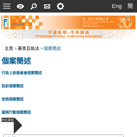
菜
快
搜
聯
設
Eng
簡
Eng
簡
單
速
索
絡
定
指
我
南
們
主頁
>
審查及執法
>
個案簡述
個案簡述
行政上訴委員會個案簡述
投訴個案簡述
查詢個案簡述
循規行動個案簡述
你在尋找