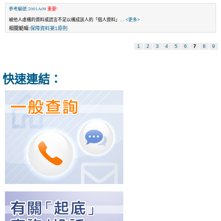
參考編號:2001A09
重要!
被他人虛構的資料或謊言不足以構成該人的「個人資料」
... <更多>
相關範疇:
保障資料第1原則
1
2
3
4
5
6
7
8
9
快速連結：