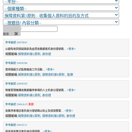
參考編號:2007E03
以避免收到懷疑偽鈔為由而收集顧客的身份證號碼
... <更多>
相關範疇:
保障資料第1原則
,
身份證
參考編號:2005C06
使用隱蔽方式監察僱員工作活動
... <更多>
相關範疇:
保障資料第1原則
,
保障資料第5原則
,
監察
參考編號:2005C05
物業管理機構收集駛離停車場的人士的身分證號碼
... <更多>
相關範疇:
保障資料第1原則
,
身份證
參考編號:2004A15
重要!
收集停車場訪客的身分證號碼以防止及偵測罪案
... <更多>
相關範疇:
保障資料第1原則
,
保障資料第2原則
,
身份證
參考編號:2003C11
保安員收集訪客的身份證號碼
... <更多>