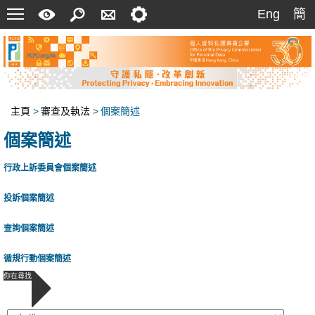
菜
快
搜
聯
設
Eng
簡
Eng
簡
單
速
索
絡
定
指
我
南
們
主頁
>
審查及執法
>
個案簡述
個案簡述
行政上訴委員會個案簡述
投訴個案簡述
查詢個案簡述
循規行動個案簡述
你在尋找