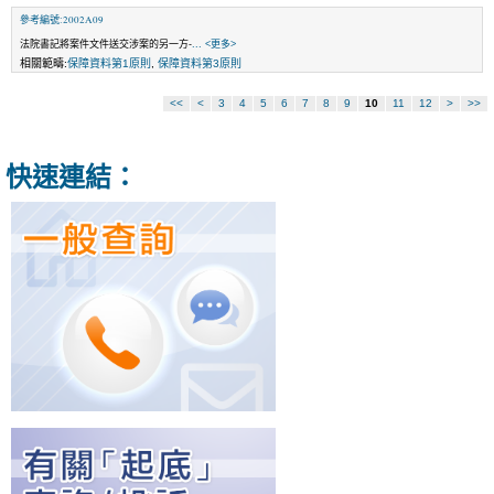
參考編號:2002A09
法院書記將案件文件送交涉案的另一方-
... <更多>
相關範疇:
保障資料第1原則
,
保障資料第3原則
<<
<
3
4
5
6
7
8
9
10
11
12
>
>>
快速連結：