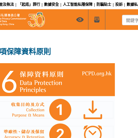
查及執法
|
「起底」罪行
|
數據安全
|
人工智能私隱保障
|
防騙貼士
|
投訴
|
數據
關鍵字搜
項保障資料原則