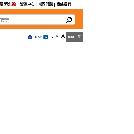
私隱學院
新!
|
資源中心
|
常問問題
|
聯絡我們
尋
A
A
RSS
A
Eng
簡