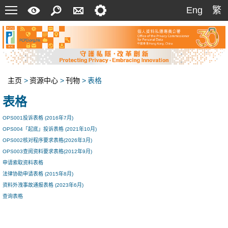
菜
快
搜
联
设
Eng
繁
Eng
繁
单
速
索
络
定
指
我
南
们
主页
>
资源中心
>
刊物
>
表格
表格
OPS001投诉表格 (2016年7月)
OPS004「起底」投诉表格 (2021年10月)
OPS002核对程序要求表格(2026年3月)
OPS003查阅资料要求表格(2012年9月)
申请索取资料表格
法律协助申请表格 (2015年8月)
资料外洩事故通报表格 (2023年6月)
查询表格