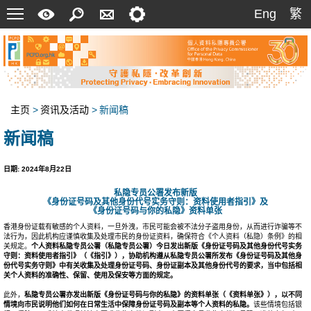
菜
快
搜
联
设
Eng
繁
Eng
繁
单
速
索
络
定
指
我
南
们
主页
>
资讯及活动
>
新闻稿
新闻稿
日期: 2024年8月22日
私隐专员公署发布新版
《身份证号码及其他身份代号实务守则：资料使用者指引》及
《身份证号码与你的私隐》资料单张
香港身份证载有敏感的个人资料，一旦外洩，巿民可能会被不法分子盗用身份，从而进行诈骗等不
法行为，因此机构应谨慎收集及处理巿民的身份证资料，确保符合《个人资料（私隐）条例》的相
关规定。
个人资料私隐专员公署（私隐专员公署）今日发出新版《身份证号码及其他身份代号实务
守则：资料使用者指引》（《指引》），协助机构遵从私隐专员公署所发布《身份证号码及其他身
份代号实务守则》中有关收集及处理身份证号码、身份证副本及其他身份代号的要求，当中包括相
关个人资料的准确性、保留、使用及保安等方面的规定。
此外，
私隐专员公署亦发出新版《身份证号码与你的私隐》的资料单张（《资料单张》），以不同
情境向巿民说明他们如何在日常生活中保障身份证号码及副本等个人资料的私隐。
该些情境包括银