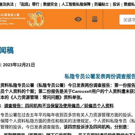
查及执法
|
「起底」罪行
|
数据安全
|
人工智能私隐保障
|
防骗贴士
|
投诉
|
数据
关键字搜
闻稿
: 2023年12月21日
私隐专员公署发表两份调查报
人资料私隐专员公署（私隐专员公署）今日发表两份调查报告：第
一
份报
僱员个人资料的个案；第
二份报告是关于
Carousell
用户的个人资料遭未获
版本的《人力资源管理︰常问问题》资料单张。
调查报告：
四间机构不当保留及使用僱员／前僱员个人资料
隐专员公署在过去五年平均每年收到百多宗有关人力资源管理方面的投诉
在保障个人资料私隐方面的责任和相关的法律规定，个人资料私隐专员（
源管理的投诉，今日发表调查报告。
该四宗投诉涉及四间机构，分别是：