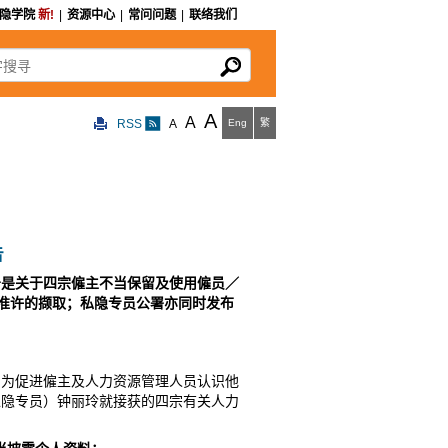
私隐学院
新!
|
资源中心
|
常问问题
|
联络我们
寻
A
A
RSS
A
Eng
繁
告
告是关于四宗僱主不当保留及使用僱员／
准许的撷取
；私隐专员公署亦同时发布
。为促进僱主及人力资源管理人员认识他
私隐专员）钟丽玲就接获的四宗有关人力