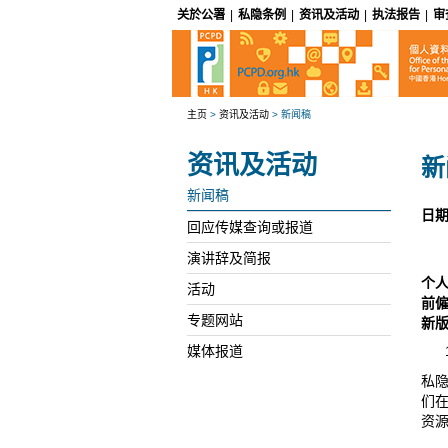
关於公署
|
私隐条例
|
资讯及活动
|
执法报告
|
审
主页
>
资讯及活动
>
新闻稿
资讯及活动
新
新闻稿
日期
回应传媒查询或报道
演讲辞及简报
个
活动
前
专题网站
新
媒体报道
私
们
资