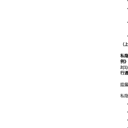
（
私
例
2(1)
行
给
私