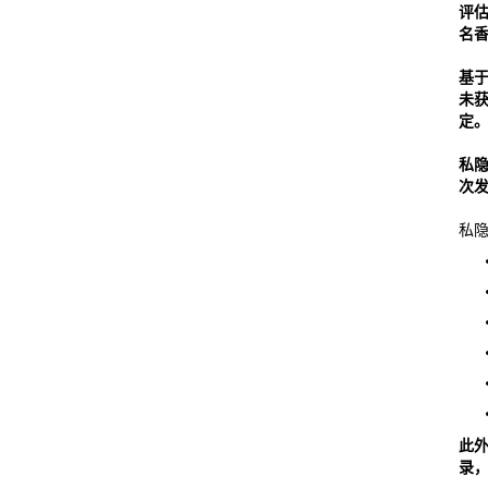
评
名
基
未
定
私
次
私
此
录