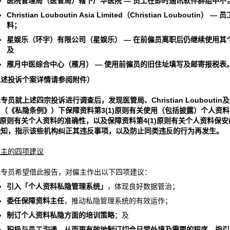
医院管理局（医管局）辖下广华医院
—
员工
在即时通讯软件群组中不
Christian Louboutin Asia Limited
（
Christian Louboutin
）
—
员
料；
星娱乐（环宇）有限公司（星娱乐）
—
在前僱员离职后仍继续使用其
及
雁月中医综合中心（雁月）
—
使用前僱员的旧住址填写及邮寄报税表
上述投诉个案详情请参阅附件）
隐专员就上述四宗投诉进行调查后，发现医管局、
Christian Louboutin
及
》（《私隐条例》）下保障资料第
3(1)
原则有关使用（包括披露）个人资料
原则有关个人资料的准确性，以及保障资料第
4(1)
原则有关个人资料保安
通知，指示该些机构纠正其违反事项，以及防止同类违反的行为再发生。
僱主的四项建议
隐专员希望借此报告，对僱主作出以下四项建议：
引入「个人资料私隐管理系统」
，体现良好数据管治；
委任保障资料主任
，推动私隐管理系统的有效运作；
制订个人资料私隐方面的培训策略
；及
积极与员工沟通，从而更有效地制订切合日常处境及需要的程序、指引