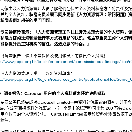
协助僱主及人力资源管理人员了解他们在保障个人资料私隐方面的责任及
相关的个人资料，
私隐专员公署已同步更新《人力资源管理︰常问问题》
《私隐条例》相关的常问问题。
隐专员钟丽玲表示：「人力资源管理工作往往涉及处理大量的个人资料，
料私隐方面的法规和最佳行事方式有足够的认识。僱主尊重员工的个人资
亦能够提升员工对机构的信任，达致双嬴的局面。」
载《调查报告：僱主不当保留及使用僱员／前僱员个人资料》：
s://www.pcpd.org.hk/tc_chi/enforcement/commissioners_findings/files/
载《人力资源管理︰常问问题》资料单张：
s://www.pcpd.org.hk//tc_chi/resources_centre/publications/files/So
调查报告：
Carousell
用户的个人资料遭未获准许的撷取
专员公署已经完成对Carousell Limited一宗资料外洩事故的调查，并于今
mited向公署通报资料外洩事故，指一个网上论坛声称可出售 260 万名Carous
用户帐号的个人资料外洩。 Carousell Limited表示该资料外洩事故源于
安漏洞。
调查所获得的证据，私隐专员钟丽玲认为事件是源于Carousell以下的缺