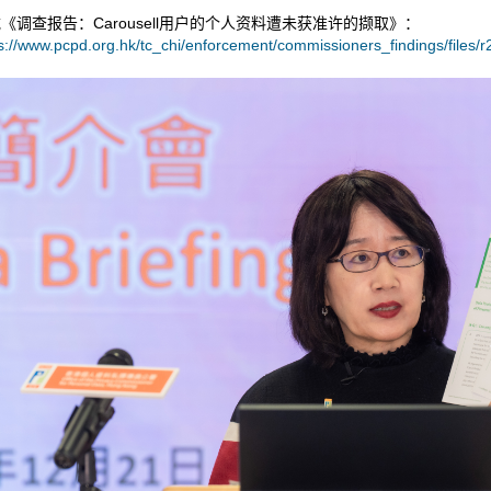
《调查报告：Carousell用户的个人资料遭未获准许的撷取》：
s://www.pcpd.org.hk/tc_chi/enforcement/commissioners_findings/files/