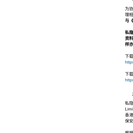
为
理
与
私
资
样
下
http
下
http
私隐
Li
香港
保
根据