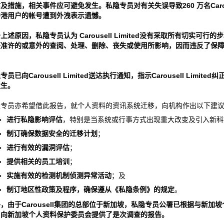
估及措施，相关事件应可避免发生。私隐专员对有关失误导致
260
万名
Car
香港用户的帐号遭到外洩表示遗憾。
于上述原因，私隐专员认为
Carousell Limited
没有采取所有切实可行的步
获准许的或意外的查阅、处理、删除、丧失或使用所影响，因而违反了保
。
隐专员已向
Carousell Limited
送达执行通知，指示
Carousell Limited
纠
发生。
隐专员亦希望借此报告，就个人资料的资讯系统迁移，向机构作出以下建
进行私隐影响评估
，特别是当系统或行事方式出现重大改变及引入新科
制订确保数据安全的迁移计划
；
进行有效的漏洞评估
；
提供相关的员工培训
；
实施有效的检测机制侦测异常活动
；及
制订地区性政策及程序，确保遵从《私隐条例》的规定
。
外，由于
Carousell
集团的总部位于新加坡，私隐专员公署已根据与新加坡
，向新加坡个人资料保护委员会提供了是次调查的报告。