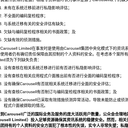
未有在系统迁移前进行私隐影响评估；
不全面的编码复检程序；
与系统迁移有关的安全评估有缺失；
欠缺与编码复检程序相关的书面政策；及
欠缺有效的侦测措施。
Carousell Limited在事发时是使用由Carousell集团中央化模式下的资讯系统
使用者仍有确切责任保障由其控制的个人资料的安全。在考虑本个案所有证据后
mited须为下列缺失负责：
没有查核在相关系统迁移进行前有否进行私隐影响评估；
没有查核在相关应用程式介面推出前有否进行全面的编码复检程序；
没有确保Carousell有否就相关系统迁移进行全面的安全评估；
没有查核Carousell有否制订与编码复检程序相关的书面政策；及
没有确保Carousell已采取有效措施侦测异常活动，导致未能防止或侦测C
程式介面被撷取的情况。
虑到
Carousell
广泛的国际业务及服务的庞大活跃用户数量，公众会合理地
ousell Limited
）投入足够资源确保其资讯系统的稳健安全。然而，相关
集团持有的个人资料的安全方面犯了根本性的失误，实令人非常失望；私