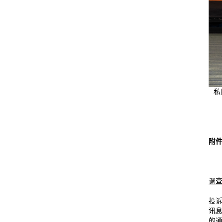
私
附
调
投
讯
的