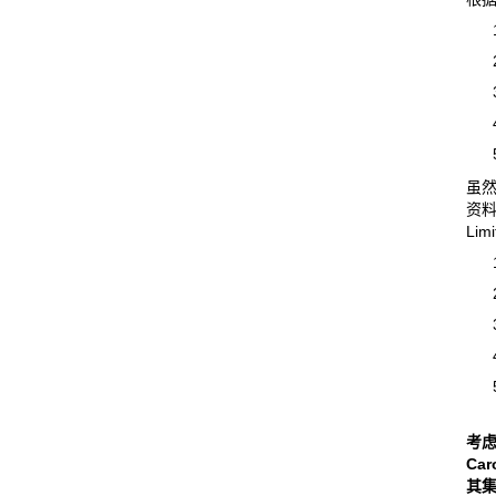
虽然
资料
Li
考
Car
其