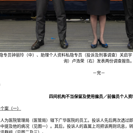
隐专员钟丽玲（中）、助理个人资料私隐专员（投诉及刑事调查）关启宇
询）卢浩荣（右）发表两份调查报告
－完－
件
四间机构不当保留及使用僱员／前僱员个人资
查个案（一）
诉人为医院管理局（医管局）辖下广华医院的员工。投诉人先后两次透过
息中提及他的病况（见图一）。其后，投诉人的直属上司把该两则讯息，转
通讯群组（见图二及三）。