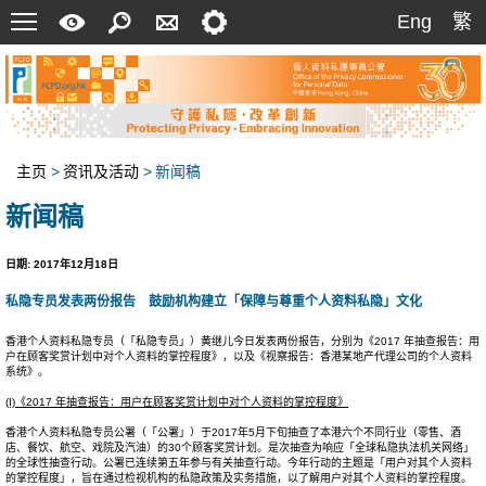
菜
快
搜
联
设
Eng
繁
Eng
繁
单
速
索
络
定
指
我
南
们
主页
>
资讯及活动
>
新闻稿
新闻稿
日期: 2017年12月18日
私隐专员发表两份报告 鼓励机构建立「保障与尊重个人资料私隐」文化
香港个人资料私隐专员（「私隐专员」）黄继儿今日发表两份报告，分别为《2017 年抽查报告：用
户在顾客奖赏计划中对个人资料的掌控程度》，以及《视察报告：香港某地产代理公司的个人资料
系统》。
(I)
《
2017
年抽查报告：用户在顾客奖赏计划中对个人资料的掌控程度》
香港个人资料私隐专员公署（「公署」）于2017年5月下旬抽查了本港六个不同行业（零售、酒
店、餐饮、航空、戏院及汽油）的30个顾客奖赏计划。是次抽查为响应「全球私隐执法机关网络」
的全球性抽查行动。公署已连续第五年参与有关抽查行动。今年行动的主题是「用户对其个人资料
的掌控程度」，旨在通过检视机构的私隐政策及实务措施，以了解用户对其个人资料的掌控程度。