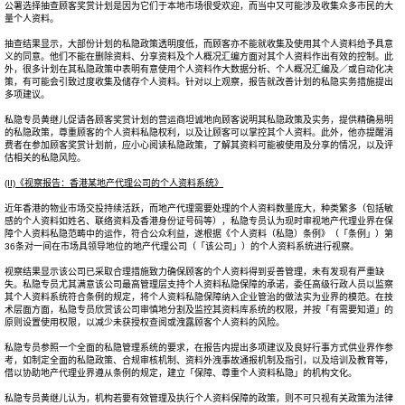
公署选择抽查顾客奖赏计划是因为它们于本地市场很受欢迎，而当中又可能涉及收集众多市民的大
量个人资料。
抽查结果显示，大部份计划的私隐政策透明度低，而顾客亦不能就收集及使用其个人资料给予具意
义的同意。他们不能在删除资料、分享资料及个人概况汇编方面对其个人资料作出有效的控制。此
外，很多计划在其私隐政策中表明有意使用个人资料作大数据分析、个人概况汇编及／或自动化决
策，有可能会引致过度收集及储存个人资料。针对以上观察，报告就改善计划的私隐实务措施提出
多项建议。
私隐专员黄继儿促请各顾客奖赏计划的营运商坦诚地向顾客说明其私隐政策及实务，提供精确易明
的私隐政策，尊重顾客的个人资料私隐权利，以及让顾客可以掌控其个人资料。此外，他亦提醒消
费者在参加顾客奖赏计划前，应小心阅读私隐政策，了解其资料可能被使用及分享的情况，以及评
估相关的私隐风险。
(II)
《视察报告：香港某地产代理公司的个人资料系统》
近年香港的物业巿场交投持续活跃，而地产代理需要处理的个人资料数量庞大，种类繁多（包括敏
感的个人资料如姓名、联络资料及香港身份证号码等），私隐专员认为现时审视地产代理业界在保
障个人资料私隐范畴中的运作，符合公众利益，遂根据《个人资料（私隐）条例》（「条例」）第
36条对一间在巿场具领导地位的地产代理公司（「该公司」）的个人资料系统进行视察。
视察结果显示该公司已采取合理措施致力确保顾客的个人资料得到妥善管理，未有发现有严重缺
失。私隐专员尤其满意该公司最高管理层支持个人资料私隐保障的承诺，委任高级行政人员以监察
其个人资料系统符合条例的规定，将个人资料私隐保障纳入企业管治的做法实为业界的模范。在技
术层面方面，私隐专员欣赏该公司审慎地分割及监控其资料库系统的权限，并按「有需要知道」的
原则设置使用权限，以减少未获授权查阅或洩露顾客个人资料的风险。
私隐专员参照一个全面的私隐管理系统的要求，在报告内提出多项建议及良好行事方式供业界作参
考，如制定全面的私隐政策、合规审核机制、资料外洩事故通报机制及指引，以及培训及教育等，
借以协助地产代理业界遵从条例的规定，建立「保障、尊重个人资料私隐」的机构文化。
私隐专员黄继儿认为，机构若要有效管理及执行个人资料保障的政策，则不可只视有关政策为法律