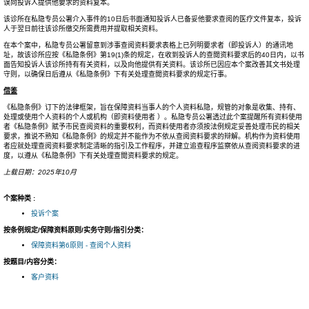
误向投诉人提供他要求的资料复本。
该诊所在私隐专员公署介入事件的10日后书面通知投诉人已备妥他要求查阅的医疗文件复本，投诉
人于翌日前往该诊所缴交所需费用并提取相关资料。
在本个案中，私隐专员公署留意到涉事查阅资料要求表格上已列明要求者（即投诉人）的通讯地
址，故该诊所应按《私隐条例》第19(1)条的规定，在收到投诉人的查閲资料要求后的40日内，以书
面告知投诉人该诊所持有有关资料，以及向他提供有关资料。该诊所已因应本个案改善其文书处理
守则，以确保日后遵从《私隐条例》下有关处理查閲资料要求的规定行事。
借鉴
《私隐条例》订下的法律框架，旨在保障资料当事人的个人资料私隐，规管的对象是收集、持有、
处理或使用个人资料的个人或机构（即资料使用者 ）。私隐专员公署透过此个案提醒所有资料使用
者《私隐条例》赋予市民查阅资料的重要权利，而资料使用者亦须按法例规定妥善处理市民的相关
要求，推说不熟知《私隐条例》的规定并不能作为不依从查阅资料要求的辩解。机构作为资料使用
者应就处理查阅资料要求制定清晰的指引及工作程序，并建立追查程序监察依从查阅资料要求的进
度，以遵从《私隐条例》下有关处理查閲资料要求的规定。
上载日期：2025年10月
个案种类 :
投诉个案
按条例规定/保障资料原则/实务守则/指引分类：
保障资料第6原则 - 查阅个人资料
按题目/内容分类：
客户资料