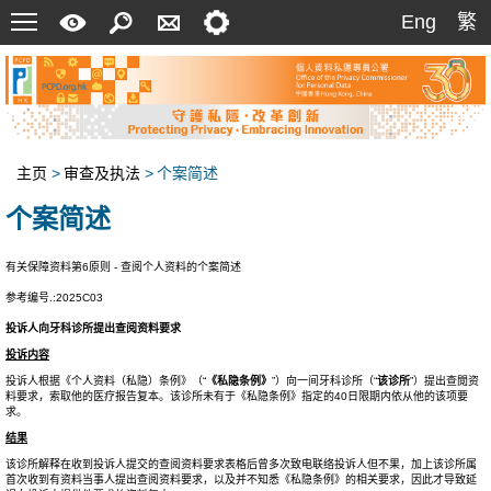
菜
快
搜
联
设
Eng
繁
Eng
繁
单
速
索
络
定
指
我
南
们
主页
>
审查及执法
>
个案简述
个案简述
有关保障资料第6原则 - 查阅个人资料的个案简述
参考编号.:2025C03
投诉人向牙科诊所提出查阅资料要求
投诉内容
投诉人根据《个人资料（私隐）条例》（“
《私隐条例》
”）向一间牙科诊所（“
该诊所
”）提出查閲资
料要求，索取他的医疗报告复本。该诊所未有于《私隐条例》指定的40日限期内依从他的该项要
求。
结果
该诊所解释在收到投诉人提交的查阅资料要求表格后曾多次致电联络投诉人但不果，加上该诊所属
首次收到有资料当事人提出查阅资料要求，以及并不知悉《私隐条例》的相关要求，因此才导致延