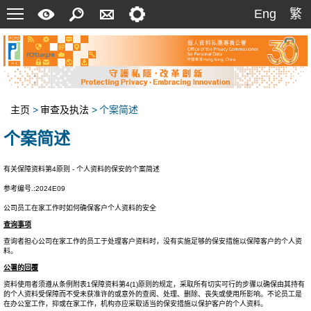
菜
快
搜
联
设
Eng
繁
Eng
繁
单
速
索
络
定
指
我
南
们
主页
>
审查及执法
>
个案简述
个案简述
有关保障资料第4原则 - 个人资料的保安的个案简述
参考编号.:2024E09
公司员工在家工作时如何确保客户个人资料的安全
查询事项
查询者担心公司在家工作的员工于处理客户资料时，没有实施足够的保安措施以保障客户的个人资
料。
公署的回覆
资料使用者须遵从条例附表1保障资料第4(1)原则的规定，采取所有切实可行的步骤以确保由其持有
的个人资料受保障而不受未获准许的或意外的查阅、处理、删除、丧失或使用所影响。不论员工是
在办公室工作，抑或在家工作，机构亦应采取适当的保安措施以保护客户的个人资料。