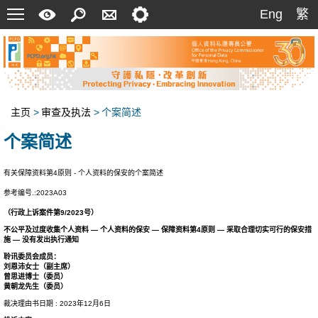
菜
快
搜
联
设
Eng
繁
Eng
繁
单
速
索
络
定
指
我
南
们
主页
>
审查及执法
>
个案简述
个案简述
有关保障资料第4原则 - 个人资料的保安的个案简述
参考编号.:2023A03
（行政上诉案件第9/2023号）
不公平及过度收集个人资料 — 个人资料的保安 — 保障资料第4原则 — 采取合理切实可行的保安措
施 — 没有发出执行通知
聆讯委员会成员：
刘恩沛女士（副主席）
曾思进博士（委员）
黄朝龙先生（委员）
裁决理由书日期 : 2023年12月6日