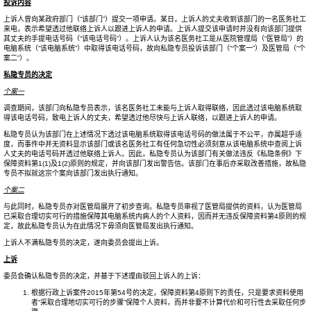
投诉内容
上诉人曾向某政府部门（“该部门”）提交一项申请。某日，上诉人的丈夫收到该部门的一名医务社工
来电，表示希望透过他联络上诉人以跟进上诉人的申请。上诉人提交该申请时并没有向该部门提供
其丈夫的手提电话号码（“该电话号码”）。上诉人认为该名医务社工是从医院管理局（“医管局”）的
电脑系统（“该电脑系统”）中取得该电话号码，故向私隐专员投诉该部门（“个案一”）及医管局（“个
案二”）。
私隐专员的决定
个案一
调查期间，该部门向私隐专员表示，该名医务社工未能与上诉人取得联络，因此透过该电脑系统取
得该电话号码，致电上诉人的丈夫，希望透过他尽快与上诉人联络，以跟进上诉人的申请。
私隐专员认为该部门在上述情况下透过该电脑系统取得该电话号码的做法属于不公平，亦属超乎适
度，而事件中并无资料显示该部门或该名医务社工有任何急切性必须刻意从该电脑系统中查阅上诉
人丈夫的电话号码并透过他联络上诉人。因此，私隐专员认为该部门有关做法违反《私隐条例》下
保障资料第1(1)及1(2)原则的规定，并向该部门发出警告信。该部门在事后亦采取改善措施，故私隐
专员不拟就这宗个案向该部门发出执行通知。
个案二
与此同时，私隐专员亦对医管局展开了初步查询。私隐专员审视了医管局提供的资料，认为医管局
已采取合理切实可行的措施保障其电脑系统内病人的个人资料，因而并无违反保障资料第4原则的规
定，故此私隐专员认为在此情况下毋须向医管局发出执行通知。
上诉人不满私隐专员的决定，遂向委员会提出上诉。
上诉
委员会确认私隐专员的决定，并基于下述理由驳回上诉人的上诉：
根据行政上诉案件2015年第54号的决定，保障资料第4原则下的责任，只是要求资料使用
者“采取合理地切实可行的步骤”保障个人资料，而并非要不计算代价和可行性去采取任何步