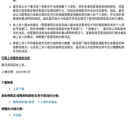
骤。
委员会认为个案涉及个别职员不当地收集个人资料，而并非源自医管局系统的缺失，而医
管局已经有既定程序和指引处理违规行为，包括向违规职员作出训示及督导。因此，委员
会认为医管局已采取合理切实可行的措施保障该电脑系统内病人的个人资料，并无违反保
障资料第4原则的规定，故此委员会认为私隐专员在此情况下毋须向医管局发出执行通知。
就上诉人提出的建议（即医管局应在有关病人提出有关要求后才列印或转移有关的个人资
料予该部门，而并非将整个系统的存取权开放予该部门）（“该建议”），委员会认同私隐专
员的决定，在医管局没有违反保障资料第4原则的情况下，医管局是否更改其现行做法或采
纳上诉人的建议，纯粹属于医管局的内部决定。
即使上诉人不同意私隐专员所引用的统计数据（即该部门每年需要处理医务社会服务的申
请数目庞大）以反驳上诉人提出的指称及该建议，委员会认为这项争议并不足以推翻私隐
专员的决定。
行政上诉委员会的决定
委员会驳回本上诉。
上载日期：2025年3月
个案种类 :
上诉个案
按条例规定/保障资料原则/实务守则/指引分类：
保障资料第4原则 - 个人资料的保安
按题目/内容分类：
不适用