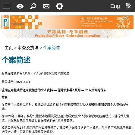
菜
快
搜
联
设
Eng
繁
Eng
繁
单
速
索
络
定
指
我
南
们
主页
>
审查及执法
>
个案简述
个案简述
有关保障资料第4原则 - 个人资料的保安的个案简述
参考编号.:2021DB04
流动应用程式传送未受加密的个人资料 — 保障资料第4原则 — 个人资料的保安
背景
在监察个人资料风险时，私隐公署或会检视个别资料使用者涉及大规模收集和使用个人资料的行
动。
在2020年下半年，私隐公署就本地研发及营运并涉及收集个人资料的流动应用程式，进行保安测
试，以检视有关公司是否符合保障资料第4原则的要求。
私隐公署发现14个流动应用程式没有使用足够加密以保障传送的个人资料。攻击者可能就此干扰数
据传送，暗中窃取资料或修改传送路径。